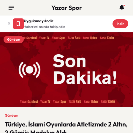
Yazar Spor
Uygulamayı İndir
İndir
Haberleri anında takip edin
Gündem
Gündem
Türkiye, İslami Oyunlarda Atletizmde 2 Altın,
2 Gümüş Madalya Aldı