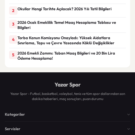
Okullar Hangi Tarihte Açılacak? 2026 Yılı Tatil Bilgileri
2
2026 Ocak Emeklilik Temel Maaş Hesaplama Tablosu ve
3
Bilgileri
Torba Kanun Komisyonu Onayladı: Yüksek Aidatlara
4
Sınırlama, Tapu ve Çevre Yasasında Köklü Değişiklikler
2026 Emekli Zammı: Taban Maaş Bilgileri ve 20 Bin Lira
5
Ödeme Hesaplama!
Yazar Spor
Yazar Spor - Futbol, basketbol, voleybol, tenis ve tüm spor dallarından son
dakika haberleri, maç sonuçları, puan durumu
Kategoriler
Servisler