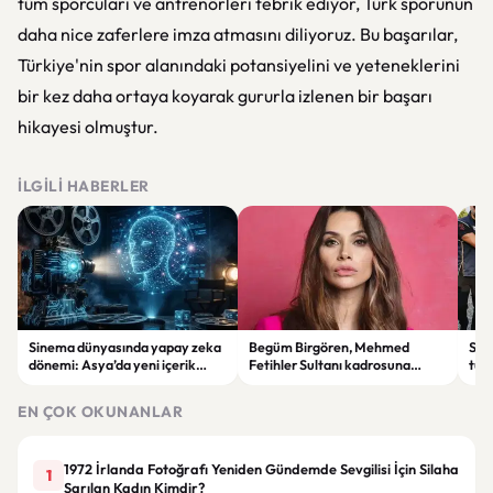
tüm sporcuları ve antrenörleri tebrik ediyor, Türk sporunun
daha nice zaferlere imza atmasını diliyoruz. Bu başarılar,
Türkiye'nin spor alanındaki potansiyelini ve yeteneklerini
bir kez daha ortaya koyarak gururla izlenen bir başarı
hikayesi olmuştur.
İLGILI HABERLER
Sinema dünyasında yapay zeka
Begüm Birgören, Mehmed
Suik
dönemi: Asya’da yeni içerik
Fetihler Sultanı kadrosuna
tut
üretim modeli yükseliyor
katıldı
yard
EN ÇOK OKUNANLAR
1972 İrlanda Fotoğrafı Yeniden Gündemde Sevgilisi İçin Silaha
1
Sarılan Kadın Kimdir?