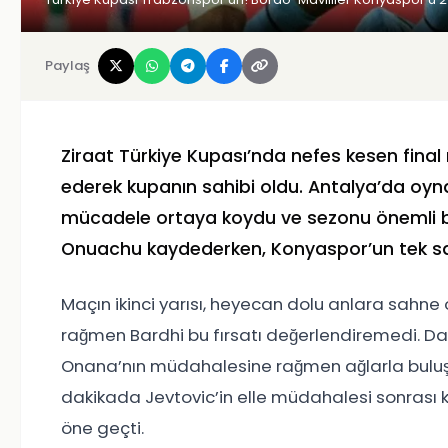
Paylaş
Ziraat Türkiye Kupası’nda nefes kesen fin
ederek kupanın sahibi oldu. Antalya’da oyn
mücadele ortaya koydu ve sezonu önemli bir
Onuachu kaydederken, Konyaspor’un tek say
Maçın ikinci yarısı, heyecan dolu anlara sahn
rağmen Bardhi bu fırsatı değerlendiremedi. Dak
Onana’nın müdahalesine rağmen ağlarla buluştu
dakikada Jevtovic’in elle müdahalesi sonrası k
öne geçti.