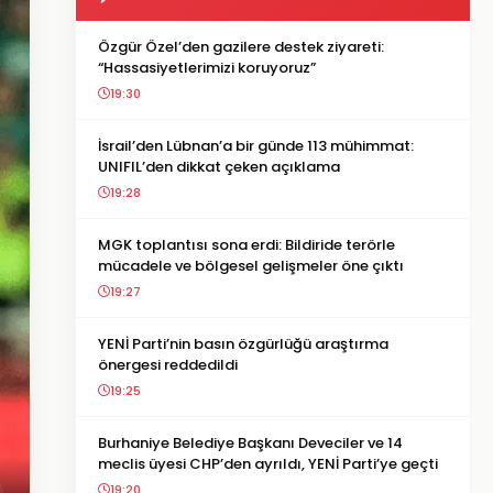
Özgür Özel’den gazilere destek ziyareti:
“Hassasiyetlerimizi koruyoruz”
19:30
İsrail’den Lübnan’a bir günde 113 mühimmat:
UNIFIL’den dikkat çeken açıklama
19:28
MGK toplantısı sona erdi: Bildiride terörle
mücadele ve bölgesel gelişmeler öne çıktı
19:27
YENİ Parti’nin basın özgürlüğü araştırma
önergesi reddedildi
19:25
Burhaniye Belediye Başkanı Deveciler ve 14
meclis üyesi CHP’den ayrıldı, YENİ Parti’ye geçti
19:20