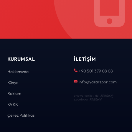
KURUMSAL
İLETIŞIM
+90 501 379 08 08
Hakkımızda
info@yazarspor.com
Künye
Reklam
eNews · Geliştirici
KEYDAL
·
Developer
KEYDAL
KVKK
Çerez Politikası