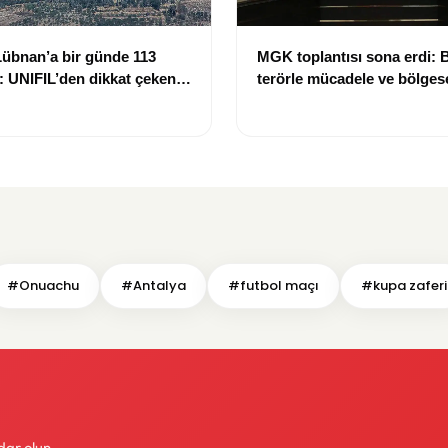
 Lübnan’a bir günde 113
MGK toplantısı sona erdi: B
 UNIFIL’den dikkat çeken
terörle mücadele ve bölges
gelişmeler öne çıktı
#Onuachu
#Antalya
#futbol maçı
#kupa zaferi
dar olun.