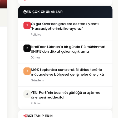
EN ÇOK OKUNANLAR
Özgür Özel’den gazilere destek ziyareti:
1
“Hassasiyetlerimizi koruyoruz”
Politika
İsrail’den Lübnan’a bir günde 113 mühimmat:
2
UNIFIL’den dikkat çeken açıklama
Dünya
MGK toplantısı sona erdi: Bildiride terörle
3
mücadele ve bölgesel gelişmeler öne çıktı
Gündem
YENİ Parti’nin basın özgürlüğü araştırma
4
önergesi reddedildi
Politika
BIZI TAKIP EDIN