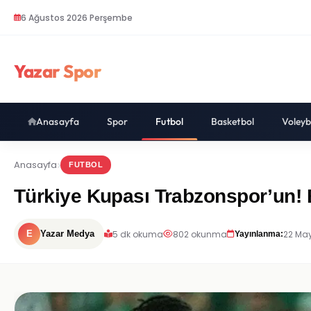
6 Ağustos 2026 Perşembe
Yazar Spor
Anasayfa
Spor
Futbol
Basketbol
Voleyb
Anasayfa
FUTBOL
Türkiye Kupası Trabzonspor’un! 
5 dk okuma
802 okunma
22 May
E
Yazar Medya
Yayınlanma: