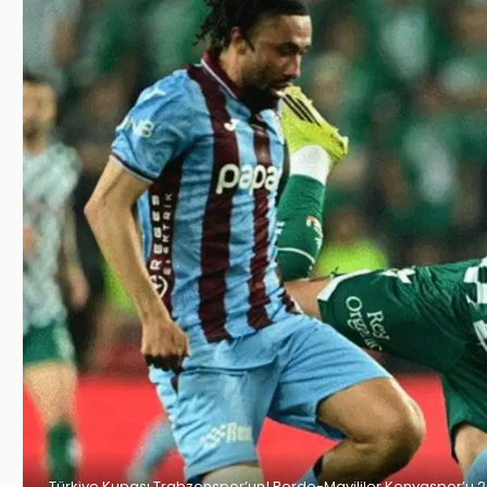
Türkiye Kupası Trabzonspor’un! Bordo-Mavililer Konyaspor’u 2