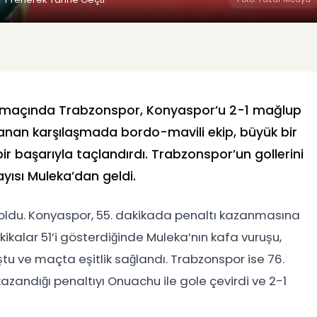
al maçında Trabzonspor, Konyaspor’u 2-1 mağlup
anan karşılaşmada bordo-mavili ekip, büyük bir
 başarıyla taçlandırdı. Trabzonspor’un gollerini
ısı Muleka’dan geldi.
e oldu. Konyaspor, 55. dakikada penaltı kazanmasına
ikalar 51’i gösterdiğinde Muleka’nın kafa vuruşu,
 ve maçta eşitlik sağlandı. Trabzonspor ise 76.
azandığı penaltıyı Onuachu ile gole çevirdi ve 2-1