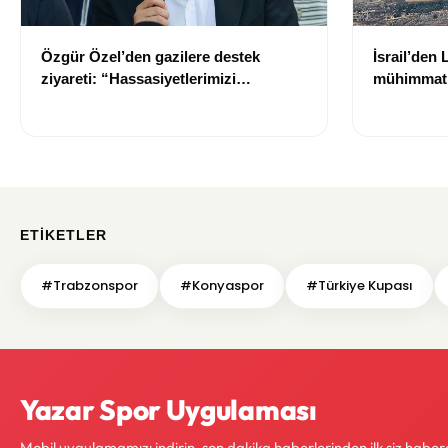
Özgür Özel’den gazilere destek
İsrail’den
ziyareti: “Hassasiyetlerimizi
mühimmat:
koruyoruz”
açıklama
ETIKETLER
#Trabzonspor
#Konyaspor
#Türkiye Kupası
Yazar Spor Uygulaması
Mobil uygulamamızı indirin, son dakika haberlerinden ilk siz haber