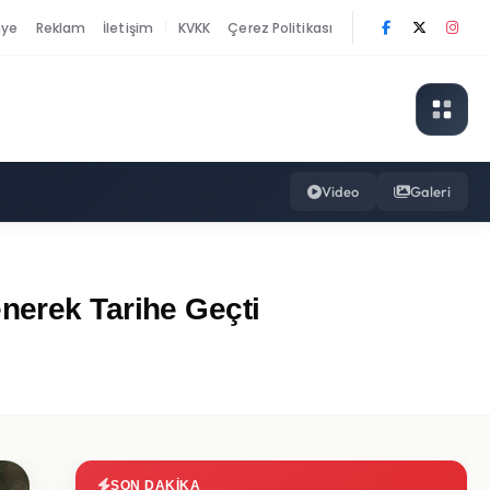
nye
Reklam
İletişim
KVKK
Çerez Politikası
|
Video
Galeri
nerek Tarihe Geçti
SON DAKIKA