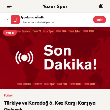
Yazar Spor
Uygulamayı İndir
İndir
Haberleri anında takip edin
Futbol
Futbol
Türkiye ve Karadağ 6. Kez Karşı Karşıya
Gelecek