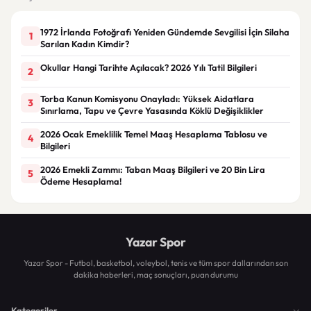
1972 İrlanda Fotoğrafı Yeniden Gündemde Sevgilisi İçin Silaha
1
Sarılan Kadın Kimdir?
Okullar Hangi Tarihte Açılacak? 2026 Yılı Tatil Bilgileri
2
Torba Kanun Komisyonu Onayladı: Yüksek Aidatlara
3
Sınırlama, Tapu ve Çevre Yasasında Köklü Değişiklikler
2026 Ocak Emeklilik Temel Maaş Hesaplama Tablosu ve
4
Bilgileri
2026 Emekli Zammı: Taban Maaş Bilgileri ve 20 Bin Lira
5
Ödeme Hesaplama!
Yazar Spor
Yazar Spor - Futbol, basketbol, voleybol, tenis ve tüm spor dallarından son
dakika haberleri, maç sonuçları, puan durumu
Kategoriler