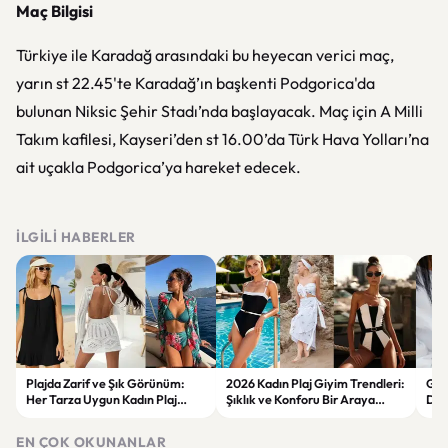
Maç Bilgisi
Türkiye ile Karadağ arasındaki bu heyecan verici maç,
yarın st 22.45'te Karadağ’ın başkenti Podgorica'da
bulunan Niksic Şehir Stadı’nda başlayacak. Maç için A Milli
Takım kafilesi, Kayseri’den st 16.00’da Türk Hava Yolları’na
ait uçakla Podgorica’ya hareket edecek.
İLGILI HABERLER
Plajda Zarif ve Şık Görünüm:
2026 Kadın Plaj Giyim Trendleri:
Güz
Her Tarza Uygun Kadın Plaj
Şıklık ve Konforu Bir Araya
Dön
Giyim Önerileri
Getiren Modeller
Bakı
Çöz
EN ÇOK OKUNANLAR