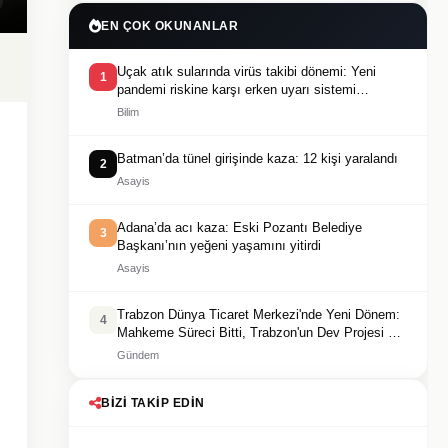
EN ÇOK OKUNANLAR
Uçak atık sularında virüs takibi dönemi: Yeni
1
pandemi riskine karşı erken uyarı sistemi
geliştiriliyor
Bilim
Batman’da tünel girişinde kaza: 12 kişi yaralandı
2
Asayis
Adana’da acı kaza: Eski Pozantı Belediye
3
Başkanı’nın yeğeni yaşamını yitirdi
Asayis
Trabzon Dünya Ticaret Merkezi'nde Yeni Dönem:
4
Mahkeme Süreci Bitti, Trabzon'un Dev Projesi Ne
Zaman Tamamlanacak?
Gündem
BIZI TAKIP EDIN