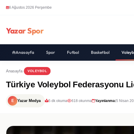
6 Ağustos 2026 Perşembe
Yazar Spor
Anasayfa
Spor
Futbol
Basketbol
Voleyb
Anasayfa
VOLEYBOL
Türkiye Voleybol Federasyonu Li
E
Yazar Medya
5 dk okuma
618 okunma
Yayınlanma:
5 Nisan 20