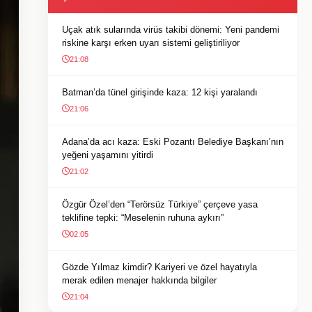
Uçak atık sularında virüs takibi dönemi: Yeni pandemi
riskine karşı erken uyarı sistemi geliştiriliyor
21:08
Batman’da tünel girişinde kaza: 12 kişi yaralandı
21:06
Adana’da acı kaza: Eski Pozantı Belediye Başkanı’nın
yeğeni yaşamını yitirdi
21:02
Özgür Özel’den “Terörsüz Türkiye” çerçeve yasa
teklifine tepki: “Meselenin ruhuna aykırı”
02:05
Gözde Yılmaz kimdir? Kariyeri ve özel hayatıyla
merak edilen menajer hakkında bilgiler
21:04