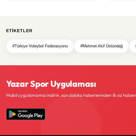
ETIKETLER
#Türkiye Voleybol Federasyonu
#Mehmet Akif Üstündağ
Yazar Spor Uygulaması
Mobil uygulamamızı indirin, son dakika haberlerinden ilk siz haber