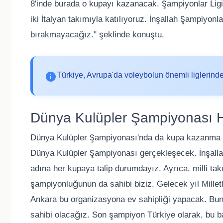
8'inde burada o kupayı kazanacak. Şampiyonlar Ligi'n
iki İtalyan takımıyla katılıyoruz. İnşallah Şampiyon
bırakmayacağız." şeklinde konuştu.
Türkiye, Avrupa'da voleybolun önemli liglerinden
Dünya Kulüpler Şampiyonası H
Dünya Kulüpler Şampiyonası'nda da kupa kazanma he
Dünya Kulüpler Şampiyonası gerçekleşecek. İnşalla
adına her kupaya talip durumdayız. Ayrıca, milli tak
şampiyonluğunun da sahibi biziz. Gelecek yıl Milletl
Ankara bu organizasyona ev sahipliği yapacak. Bun
sahibi olacağız. Son şampiyon Türkiye olarak, bu baş