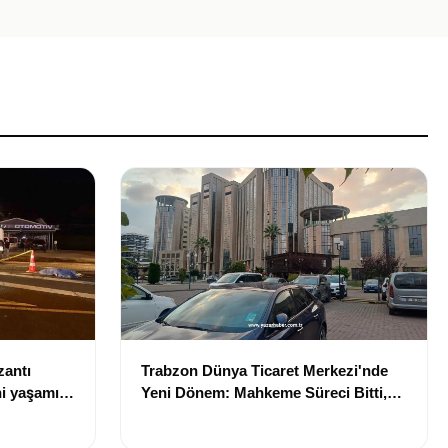
zantı
Trabzon Dünya Ticaret Merkezi'nde
i yaşamını
Yeni Dönem: Mahkeme Süreci Bitti,
Trabzon'un Dev Projesi Ne Zaman
Tamamlanacak?