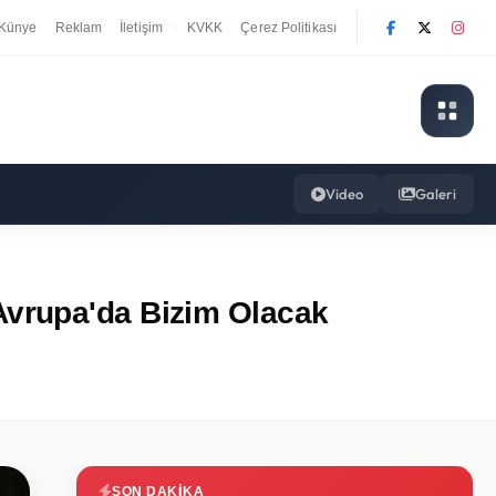
Künye
Reklam
İletişim
KVKK
Çerez Politikası
|
Video
Galeri
Avrupa'da Bizim Olacak
SON DAKIKA