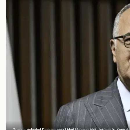
Türkiye Voleybol Federasyonu Lideri Mehmet Akif Üstündağ: Kupa A