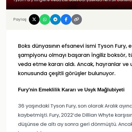
Paylaş
Boks dünyasının efsanevi ismi Tyson Fury, eme
şampiyonu olmayı başaran İngiliz boksör, t
veda etme kararı aldı. Ancak, hayranlar ve 
konusunda çeşitli görüşler bulunuyor.
Fury'nin Emeklilik Kararı ve Usyk Mağlubiyeti
36 yaşındaki Tyson Fury, son olarak Aralık ayın
kaybetmişti. Fury, 2022’de Dillian Whyte karşıs
düşünse de altı ay sonra geri dönmüştü. Ancak