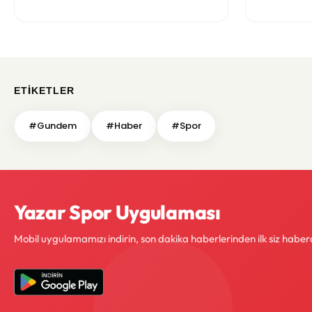
ETIKETLER
#Gundem
#Haber
#Spor
Yazar Spor Uygulaması
Mobil uygulamamızı indirin, son dakika haberlerinden ilk siz haber