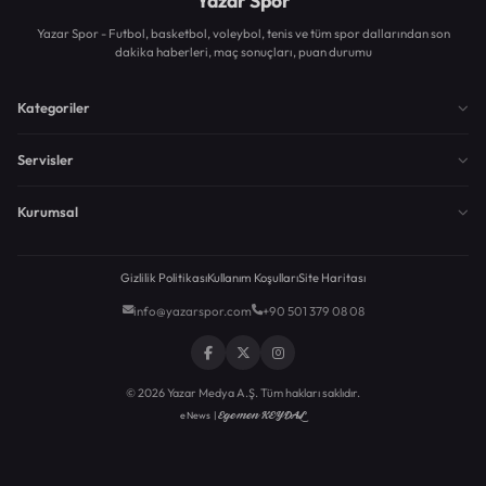
Yazar Spor
Yazar Spor - Futbol, basketbol, voleybol, tenis ve tüm spor dallarından son
dakika haberleri, maç sonuçları, puan durumu
Kategoriler
Servisler
Kurumsal
Gizlilik Politikası
Kullanım Koşulları
Site Haritası
info@yazarspor.com
+90 501 379 08 08
© 2026 Yazar Medya A.Ş. Tüm hakları saklıdır.
Egemen KEYDAL
eNews |