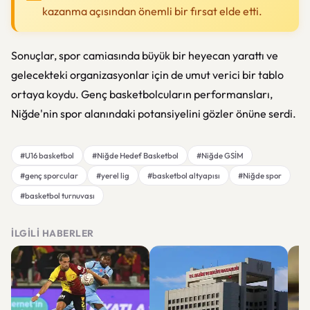
kazanma açısından önemli bir fırsat elde etti.
Sonuçlar, spor camiasında büyük bir heyecan yarattı ve
gelecekteki organizasyonlar için de umut verici bir tablo
ortaya koydu. Genç basketbolcuların performansları,
Niğde'nin spor alanındaki potansiyelini gözler önüne serdi.
#U16 basketbol
#Niğde Hedef Basketbol
#Niğde GSİM
#genç sporcular
#yerel lig
#basketbol altyapısı
#Niğde spor
#basketbol turnuvası
İLGILI HABERLER