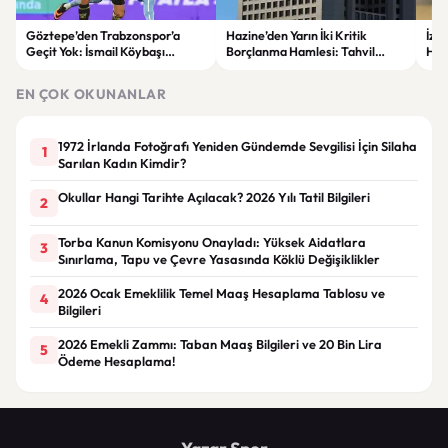
Göztepe’den Trabzonspor’a
Hazine’den Yarın İki Kritik
İzm
Geçit Yok: İsmail Köybaşı
Borçlanma Hamlesi: Tahvil
Hed
Jübilesinde Kazanan İzmir Ekibi
İhalesi ve Kira Sertifikası Satışı
Sul
Oldu
Yapılacak
EN ÇOK OKUNANLAR
1972 İrlanda Fotoğrafı Yeniden Gündemde Sevgilisi İçin Silaha
1
Sarılan Kadın Kimdir?
Okullar Hangi Tarihte Açılacak? 2026 Yılı Tatil Bilgileri
2
Torba Kanun Komisyonu Onayladı: Yüksek Aidatlara
3
Sınırlama, Tapu ve Çevre Yasasında Köklü Değişiklikler
2026 Ocak Emeklilik Temel Maaş Hesaplama Tablosu ve
4
Bilgileri
2026 Emekli Zammı: Taban Maaş Bilgileri ve 20 Bin Lira
5
Ödeme Hesaplama!