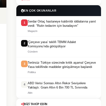
EN ÇOK OKUNANLAR
Serdar Ortaç hastaneye kaldırıldı iddialarına yanıt
1
verdi: “Rutin tedavim için buradayım”
Magazin
‘Çerçeve yasa’ teklifi TBMM Adalet
2
Komisyonu’nda görüşülüyor
Gündem
Terörsüz Türkiye sürecinde kritik aşama! Çerçeve
3
Yasa teklifinde maddeler görüşülmeye başlandı
Politika
ABD Verisi Sonrası Altın Rekor Seviyelere
4
Yaklaştı: Gram Altın 6 Bin 700 TL Sınırında
Altin
BIZI TAKIP EDIN