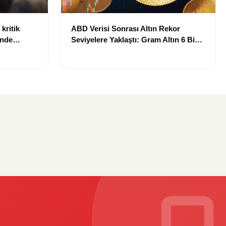
kritik
ABD Verisi Sonrası Altın Rekor
inde
Seviyelere Yaklaştı: Gram Altın 6 Bin
landı
700 TL Sınırında