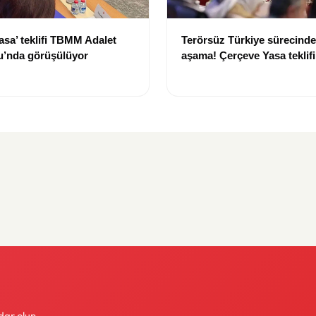
asa’ teklifi TBMM Adalet
Terörsüz Türkiye sürecinde 
’nda görüşülüyor
aşama! Çerçeve Yasa teklif
maddeler görüşülmeye baş
dar olun.