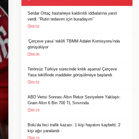
Serdar Ortaç hastaneye kaldırıldı iddialarına yanıt
verdi: “Rutin tedavim için buradayım”
06:02
‘Çerçeve yasa’ teklifi TBMM Adalet Komisyonu’nda
görüşülüyor
06:00
Terörsüz Türkiye sürecinde kritik aşama! Çerçeve
Yasa teklifinde maddeler görüşülmeye başlandı
05:52
ABD Verisi Sonrası Altın Rekor Seviyelere Yaklaştı:
Gram Altın 6 Bin 700 TL Sınırında
06:19
Bolu’da feci trafik kazası: 1 kişi hayatını kaybetti, 2
kişi ağır yaralandı
06:15