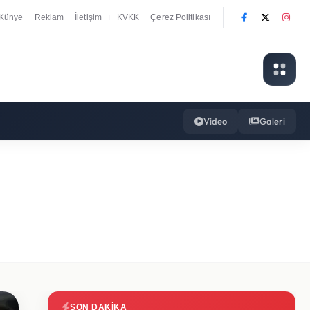
Künye
Reklam
İletişim
KVKK
Çerez Politikası
|
Video
Galeri
SON DAKIKA