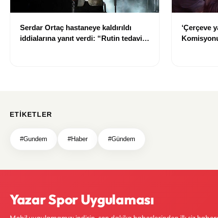
Serdar Ortaç hastaneye kaldırıldı
‘Çerçeve y
iddialarına yanıt verdi: “Rutin tedavim
Komisyonu
için buradayım”
ETIKETLER
#Gundem
#Haber
#Gündem
Yazar Spor Uygulaması
Mobil uygulamamızı indirin, son dakika haberlerinden ilk siz haber