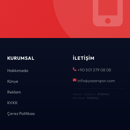
KURUMSAL
İLETIŞIM
+90 501 379 08 08
Hakkımızda
info@yazarspor.com
Künye
Reklam
KEYDAL
eNews · Geliştirici
·
KEYDAL
Developer
KVKK
Çerez Politikası