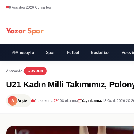
8 Ağustos 2026 Cumartesi
Yazar Spor
Anasayfa
Spor
Futbol
Basketbol
Voleyb
Anasayfa
GÜNDEM
U21 Kadın Milli Takımımız, Polon
A
Arşiv
5 dk okuma
108 okunma
Yayınlanma:
13 Ocak 2026 20:2