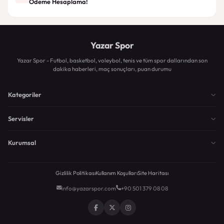
Ödeme Hesaplama!
Yazar Spor
Yazar Spor - Futbol, basketbol, voleybol, tenis ve tüm spor dallarından son
dakika haberleri, maç sonuçları, puan durumu
Kategoriler
Servisler
Kurumsal
Gizlilik Politikası
Kullanım Koşulları
Site Haritası
info@yazarspor.com
+90 501 379 08 08