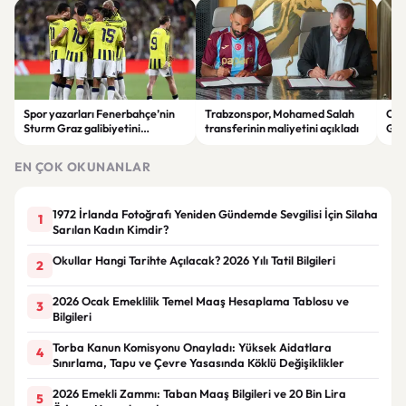
Spor yazarları Fenerbahçe’nin
Trabzonspor, Mohamed Salah
Cum
Sturm Graz galibiyetini
transferinin maliyetini açıkladı
Gen
değerlendirdi: “Takım sistemi
gör
oturuyor”
EN ÇOK OKUNANLAR
1972 İrlanda Fotoğrafı Yeniden Gündemde Sevgilisi İçin Silaha
1
Sarılan Kadın Kimdir?
Okullar Hangi Tarihte Açılacak? 2026 Yılı Tatil Bilgileri
2
2026 Ocak Emeklilik Temel Maaş Hesaplama Tablosu ve
3
Bilgileri
Torba Kanun Komisyonu Onayladı: Yüksek Aidatlara
4
Sınırlama, Tapu ve Çevre Yasasında Köklü Değişiklikler
2026 Emekli Zammı: Taban Maaş Bilgileri ve 20 Bin Lira
5