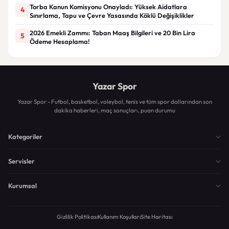
Torba Kanun Komisyonu Onayladı: Yüksek Aidatlara
4
Sınırlama, Tapu ve Çevre Yasasında Köklü Değişiklikler
2026 Emekli Zammı: Taban Maaş Bilgileri ve 20 Bin Lira
5
Ödeme Hesaplama!
Yazar Spor
Yazar Spor - Futbol, basketbol, voleybol, tenis ve tüm spor dallarından son
dakika haberleri, maç sonuçları, puan durumu
Kategoriler
Servisler
Kurumsal
Gizlilik Politikası
Kullanım Koşulları
Site Haritası