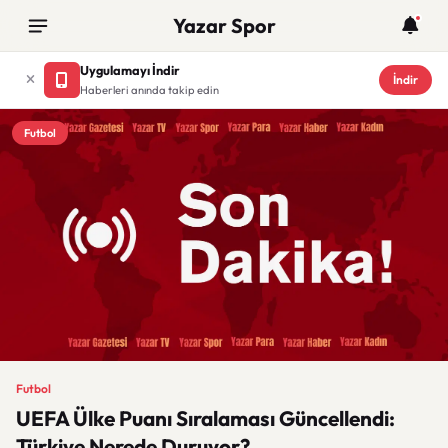
Yazar Spor
Uygulamayı İndir
İndir
Haberleri anında takip edin
Futbol
Futbol
UEFA Ülke Puanı Sıralaması Güncellendi:
Türkiye Nerede Duruyor?