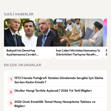
İLGILI HABERLER
Bahçeli’nin Demirtaş
İran Lideri Mücteba Hamaney’in
Sed
Açıklamasına Cevdet
Görüntüleri Tartışma Yarattı:
Say
Yılmaz’dan Yanıt: Kararı Yargı
Sağlık Durumu Gündemde
Değ
Verecek
EN ÇOK OKUNANLAR
1972 İrlanda Fotoğrafı Yeniden Gündemde Sevgilisi İçin Silaha
1
Sarılan Kadın Kimdir?
Okullar Hangi Tarihte Açılacak? 2026 Yılı Tatil Bilgileri
2
2026 Ocak Emeklilik Temel Maaş Hesaplama Tablosu ve
3
Bilgileri