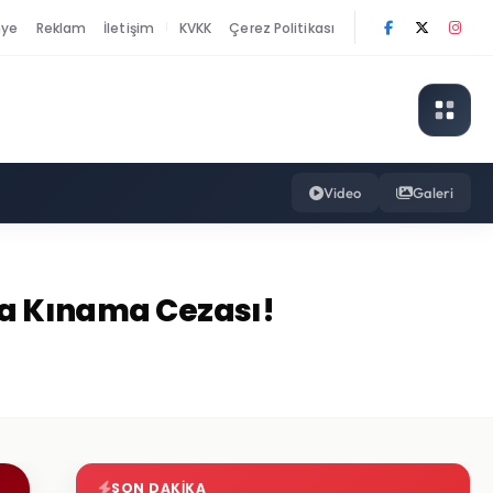
nye
Reklam
İletişim
KVKK
Çerez Politikası
|
Video
Galeri
uya Kınama Cezası!
SON DAKIKA