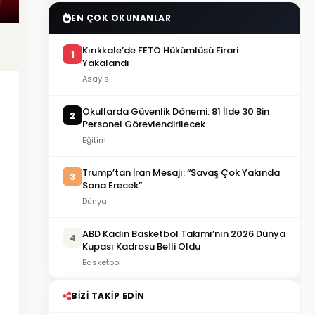
EN ÇOK OKUNANLAR
Kırıkkale’de FETÖ Hükümlüsü Firari
1
Yakalandı
Asayis
Okullarda Güvenlik Dönemi: 81 İlde 30 Bin
2
Personel Görevlendirilecek
Eğitim
Trump’tan İran Mesajı: “Savaş Çok Yakında
3
Sona Erecek”
Dünya
ABD Kadın Basketbol Takımı’nın 2026 Dünya
4
Kupası Kadrosu Belli Oldu
Basketbol
BIZI TAKIP EDIN