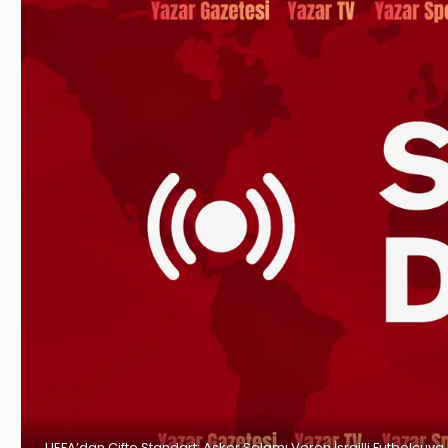
UEFA’dan Çifte Standart: Asker Selamı Veren İsrailli Futbolcuy