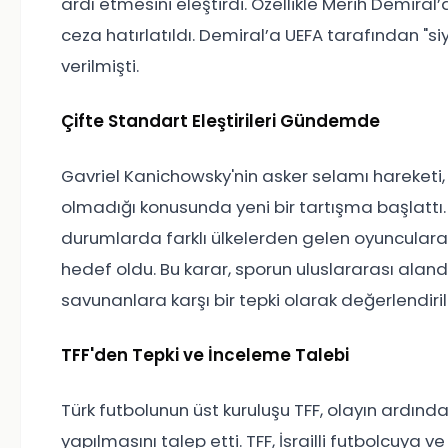
ardı etmesini eleştirdi. Özellikle Merih Demiral’
ceza hatırlatıldı. Demiral’a UEFA tarafından "si
verilmişti.
Çifte Standart Eleştirileri Gündemde
Gavriel Kanichowsky'nin asker selamı hareketi, 
olmadığı konusunda yeni bir tartışma başlattı
durumlarda farklı ülkelerden gelen oyunculara 
hedef oldu. Bu karar, sporun uluslararası aland
savunanlara karşı bir tepki olarak değerlendiril
TFF'den Tepki ve İnceleme Talebi
Türk futbolunun üst kuruluşu TFF, olayın ardınd
yapılmasını talep etti. TFF, İsrailli futbolcuya v