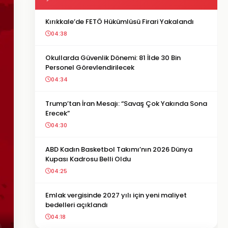
Kırıkkale’de FETÖ Hükümlüsü Firari Yakalandı
04:38
Okullarda Güvenlik Dönemi: 81 İlde 30 Bin
Personel Görevlendirilecek
04:34
Trump’tan İran Mesajı: “Savaş Çok Yakında Sona
Erecek”
04:30
ABD Kadın Basketbol Takımı’nın 2026 Dünya
Kupası Kadrosu Belli Oldu
04:25
Emlak vergisinde 2027 yılı için yeni maliyet
bedelleri açıklandı
04:18