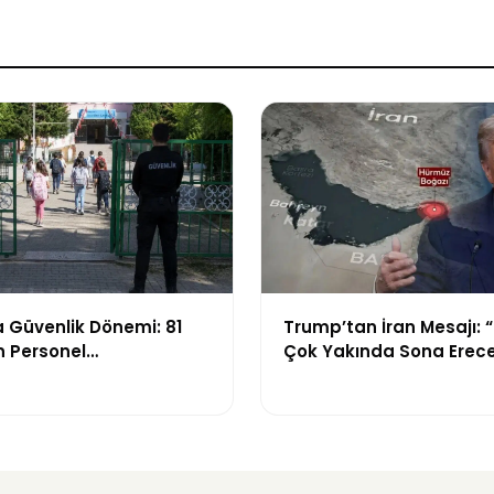
 Güvenlik Dönemi: 81
Trump’tan İran Mesajı: 
in Personel
Çok Yakında Sona Erec
irilecek