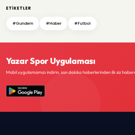
ETIKETLER
#Gundem
#Haber
#Futbol
Yazar Spor Uygulaması
Mobil uygulamamızı indirin, son dakika haberlerinden ilk siz haber