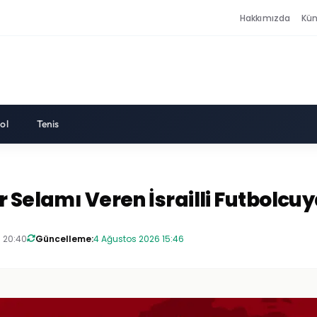
Hakkımızda
Kü
ol
Tenis
r Selamı Veren İsrailli Futbolc
 20:40
Güncelleme:
4 Ağustos 2026 15:46