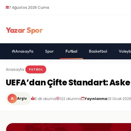
7 Ağustos 2026 Cuma
Yazar Spor
Anasayfa
Spor
Futbol
Basketbol
Voleyb
Anasayfa
FUTBOL
UEFA’dan Çifte Standart: Aske
A
Arşiv
5 dk okuma
122 okunma
Yayınlanma:
13 Ocak 2026