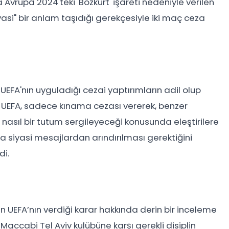
a Avrupa 2024'teki 'Bozkurt' işareti nedeniyle verilen
yasi" bir anlam taşıdığı gerekçesiyle iki maç ceza
UEFA'nın uyguladığı cezai yaptırımların adil olup
. UEFA, sadece kınama cezası vererek, benzer
nasıl bir tutum sergileyeceği konusunda eleştirilere
a siyasi mesajlardan arındırılması gerektiğini
di.
an UEFA’nın verdiği karar hakkında derin bir inceleme
e Maccabi Tel Aviv kulübüne karşı gerekli disiplin