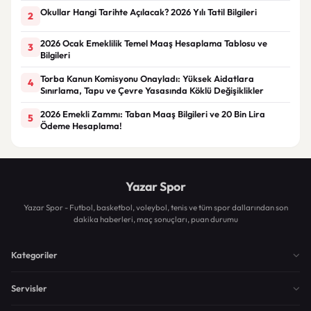
Okullar Hangi Tarihte Açılacak? 2026 Yılı Tatil Bilgileri
2
2026 Ocak Emeklilik Temel Maaş Hesaplama Tablosu ve
3
Bilgileri
Torba Kanun Komisyonu Onayladı: Yüksek Aidatlara
4
Sınırlama, Tapu ve Çevre Yasasında Köklü Değişiklikler
2026 Emekli Zammı: Taban Maaş Bilgileri ve 20 Bin Lira
5
Ödeme Hesaplama!
Yazar Spor
Yazar Spor - Futbol, basketbol, voleybol, tenis ve tüm spor dallarından son
dakika haberleri, maç sonuçları, puan durumu
Kategoriler
Servisler