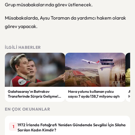
Grup müsabakalarında görev üstlenecek.
Müsabakalarda, Aysu Toraman da yardımcı hakem olarak
görev yapacak.
İLGILI HABERLER
Galatasaray'ın Batrakov
Hava yolunu kullanan yolcu
Alt
Transferinde Sürpriz Gelişme!
sayısı 7 ayda 138,7 milyonu aştı
Haft
Lokomotiv Moskova'dan Net
Met
Yanıt
Zir
EN ÇOK OKUNANLAR
1972 İrlanda Fotoğrafı Yeniden Gündemde Sevgilisi İçin Silaha
1
Sarılan Kadın Kimdir?