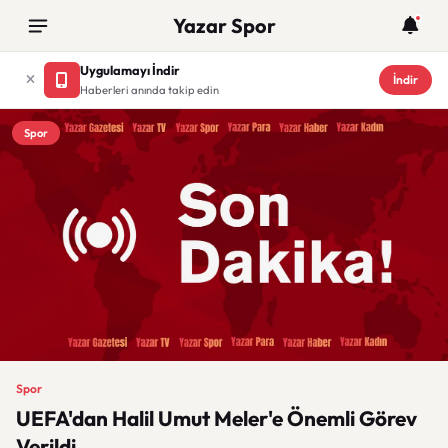
Yazar Spor
Uygulamayı İndir
İndir
Haberleri anında takip edin
Spor
Spor
UEFA'dan Halil Umut Meler'e Önemli Görev
Verildi