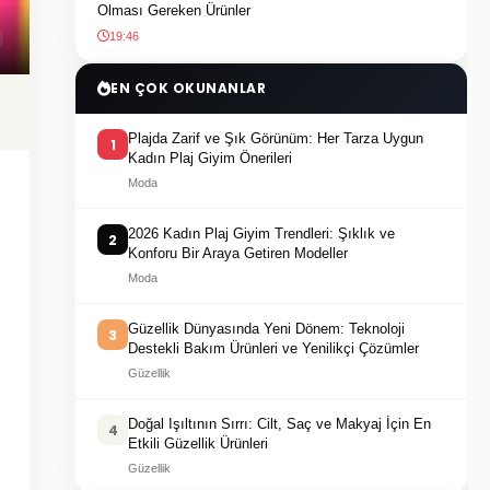
Olması Gereken Ürünler
19:46
EN ÇOK OKUNANLAR
Plajda Zarif ve Şık Görünüm: Her Tarza Uygun
1
Kadın Plaj Giyim Önerileri
Moda
2026 Kadın Plaj Giyim Trendleri: Şıklık ve
2
Konforu Bir Araya Getiren Modeller
Moda
Güzellik Dünyasında Yeni Dönem: Teknoloji
3
Destekli Bakım Ürünleri ve Yenilikçi Çözümler
Güzellik
Doğal Işıltının Sırrı: Cilt, Saç ve Makyaj İçin En
4
Etkili Güzellik Ürünleri
Güzellik