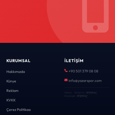
KURUMSAL
İLETIŞIM
+90 501 379 08 08
Hakkımızda
info@yazarspor.com
Künye
Reklam
KEYDAL
eNews · Geliştirici
·
KEYDAL
Developer
KVKK
Çerez Politikası