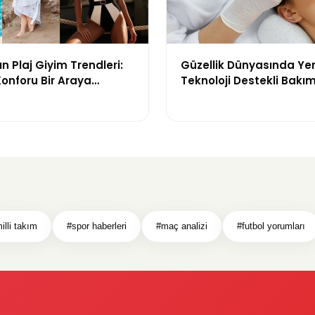
n Plaj Giyim Trendleri:
Güzellik Dünyasında Ye
 Konforu Bir Araya
Teknoloji Destekli Bakım
odeller
ve Yenilikçi Çözümler
illi takım
#spor haberleri
#maç analizi
#futbol yorumları