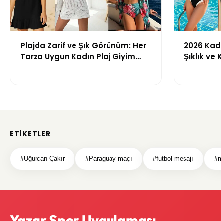
Plajda Zarif ve Şık Görünüm: Her
2026 Kadı
Tarza Uygun Kadın Plaj Giyim
Şıklık ve
Önerileri
Getiren M
ETIKETLER
#Uğurcan Çakır
#Paraguay maçı
#futbol mesajı
#m
Yazar Spor Uygulaması