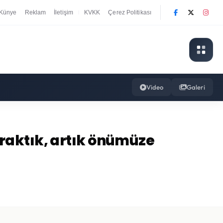
Künye
Reklam
İletişim
KVKK
Çerez Politikası
|
Video
Galeri
raktık, artık önümüze