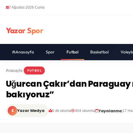
7 Ağustos 2026 Cuma
Yazar Spor
Anasayfa
Spor
Futbol
Basketbol
Voleyb
FUTBOL
Anasayfa
Uğurcan Çakır’dan Paraguay m
bakıyoruz”
E
Yazar Medya
Yayınlanma:
5 dk okuma
404 okunma
17 Ha