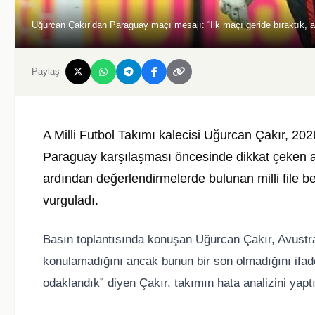
Uğurcan Çakır’dan Paraguay maçı mesajı: “İlk maçı geride bıraktık, 
Paylaş
A Milli Futbol Takımı kalecisi
Uğurcan Çakır
, 20
Paraguay karşılaşması öncesinde dikkat çeken a
ardından değerlendirmelerde bulunan milli file bek
vurguladı.
Basın toplantısında konuşan Uğurcan Çakır, Avustra
konulamadığını ancak bunun bir son olmadığını ifad
odaklandık” diyen Çakır, takımın hata analizini yapt