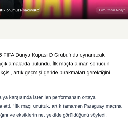
artık önümüze bakıyoruz”
Foto: Yazar Medya
26 FIFA Dünya Kupası D Grubu’nda oynanacak
çıklamalarda bulundu. İlk maçta alınan sonucun
çisi, artık geçmişi geride bırakmaları gerektiğini
lya karşısında istenilen performansın ortaya
e etti. “İlk maçı unuttuk, artık tamamen Paraguay maçına
ığını ve eksiklerin net şekilde görüldüğünü söyledi.