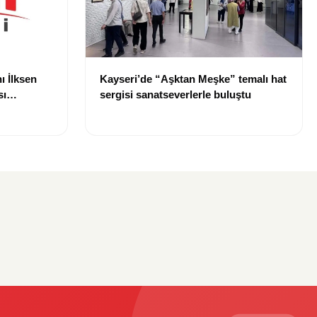
ı İlksen
Kayseri’de “Aşktan Meşke” temalı hat
sı
sergisi sanatseverlerle buluştu