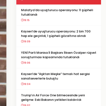
Malatya’da uyuşturucu operasyonu: 11 şüpheli
tutuklandı
19:15
Kayseri’de uyuşturucu operasyonu: 2 bin 700
hap ele geçirildi, 1 şüpheli gözaltına alındı
19:09
YENİ Parti Manisa İl Başkanı İlksen Özalper rüşvet
soruşturması kapsamında tutuklandı
19:06
Kayseri’de “Aşktan Meşke” temalı hat sergisi
sanatseverlerle buluştu
19:04
Trump’ın Air Force One bilmecesinde yeni
gelişme: Eski Bakanın yetkileri kaldırıldı
19:02