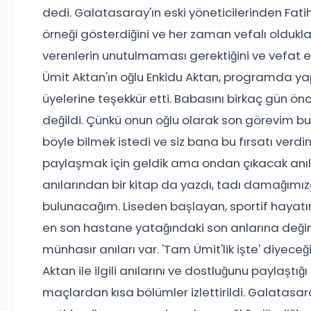
dedi. Galatasaray'ın eski yöneticilerinden Fa
örneği gösterdiğini ve her zaman vefalı olduklar
verenlerin unutulmaması gerektiğini ve vefat et
Ümit Aktan'ın oğlu Enkidu Aktan, programda ya
üyelerine teşekkür etti. Babasını birkaç gün önc
değildi. Çünkü onun oğlu olarak son görevim bu
böyle bilmek istedi ve siz bana bu fırsatı verd
paylaşmak için geldik ama ondan çıkacak anılar
anılarından bir kitap da yazdı, tadı damağımız
bulunacağım. Liseden başlayan, sportif hay
en son hastane yatağındaki son anlarına deği
münhasır anıları var. 'Tam Ümit'lik işte' diyeceğ
Aktan ile ilgili anılarını ve dostluğunu paylaş
maçlardan kısa bölümler izlettirildi. Galatasa