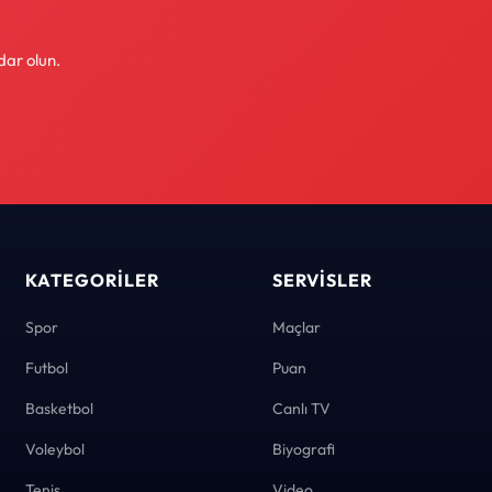
dar olun.
KATEGORILER
SERVISLER
Spor
Maçlar
Futbol
Puan
Basketbol
Canlı TV
Voleybol
Biyografi
Tenis
Video