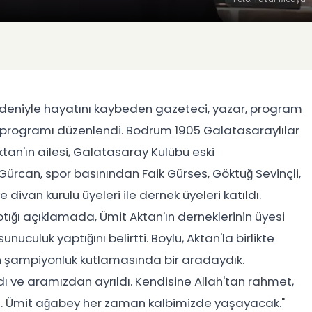
nedeniyle hayatını kaybeden gazeteci, yazar, program
 programı düzenlendi. Bodrum 1905 Galatasaraylılar
ktan'ın ailesi, Galatasaray Kulübü eski
 Gürcan, spor basınından Faik Gürses, Göktuğ Sevinçli,
 divan kurulu üyeleri ile dernek üyeleri katıldı.
ığı açıklamada, Ümit Aktan'ın derneklerinin üyesi
uculuk yaptığını belirtti. Boylu, Aktan'la birlikte
on şampiyonluk kutlamasında bir aradaydık.
dı ve aramızdan ayrıldı. Kendisine Allah'tan rahmet,
m. Ümit ağabey her zaman kalbimizde yaşayacak."