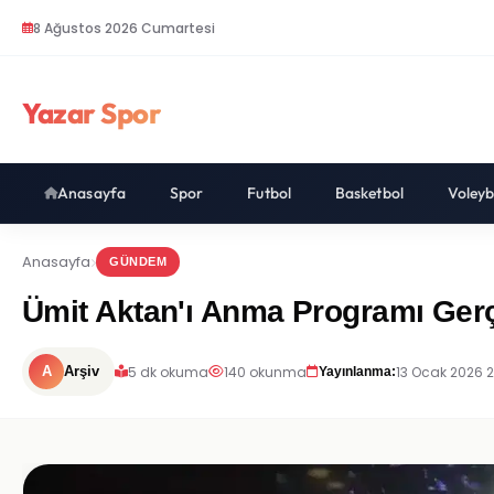
8 Ağustos 2026 Cumartesi
Yazar Spor
Anasayfa
Spor
Futbol
Basketbol
Voleyb
Anasayfa
GÜNDEM
Ümit Aktan'ı Anma Programı Gerç
5 dk okuma
140 okunma
13 Ocak 2026 
A
Arşiv
Yayınlanma: