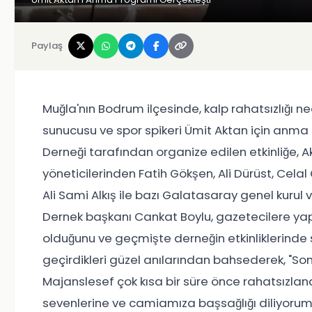
Paylaş
Muğla'nın Bodrum ilçesinde, kalp rahatsızlığı 
sunucusu ve spor spikeri Ümit Aktan için anma
Derneği tarafından organize edilen etkinliğe, A
yöneticilerinden Fatih Gökşen, Ali Dürüst, Celal
Ali Sami Alkış ile bazı Galatasaray genel kurul ve
Dernek başkanı Cankat Boylu, gazetecilere yapt
olduğunu ve geçmişte derneğin etkinliklerinde sun
geçirdikleri güzel anılarından bahsederek, "S
Majanslesef çok kısa bir süre önce rahatsızlan
sevenlerine ve camiamıza başsağlığı diliyoru