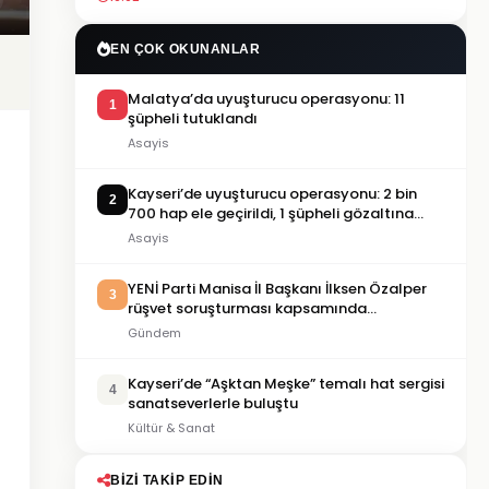
EN ÇOK OKUNANLAR
Malatya’da uyuşturucu operasyonu: 11
1
şüpheli tutuklandı
Asayis
Kayseri’de uyuşturucu operasyonu: 2 bin
2
700 hap ele geçirildi, 1 şüpheli gözaltına
alındı
Asayis
YENİ Parti Manisa İl Başkanı İlksen Özalper
3
rüşvet soruşturması kapsamında
tutuklandı
Gündem
Kayseri’de “Aşktan Meşke” temalı hat sergisi
4
sanatseverlerle buluştu
Kültür & Sanat
BIZI TAKIP EDIN