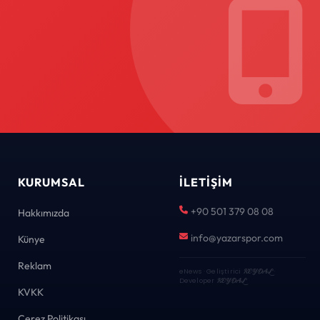
KURUMSAL
İLETIŞIM
+90 501 379 08 08
Hakkımızda
info@yazarspor.com
Künye
Reklam
eNews · Geliştirici
KEYDAL
·
Developer
KEYDAL
KVKK
Çerez Politikası