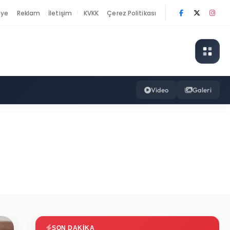
nye
Reklam
İletişim
KVKK
Çerez Politikası
|
Video
Galeri
SON DAKIKA