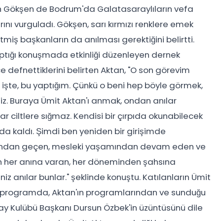
tih Gökşen de Bodrum'da Galatasaraylıların vefa
ını vurguladı. Gökşen, sarı kırmızı renklere emek
miş başkanların da anılması gerektiğini belirtti.
ptığı konuşmada etkinliği düzenleyen dernek
e defnettiklerini belirten Aktan, "O son görevim
 işte, bu yaptığım. Çünkü o beni hep böyle görmek,
iniz. Buraya Ümit Aktan'ı anmak, ondan anılar
 ciltlere sığmaz. Kendisi bir çırpıda okunabilecek
da kaldı. Şimdi ben yeniden bir girişimde
atından geçen, mesleki yaşamından devam eden ve
n her anına varan, her döneminden şahsına
iniz anılar bunlar." şeklinde konuştu. Katılanların Ümit
tığı programda, Aktan'ın programlarından ve sunduğu
ray Kulübü Başkanı Dursun Özbek'in üzüntüsünü dile