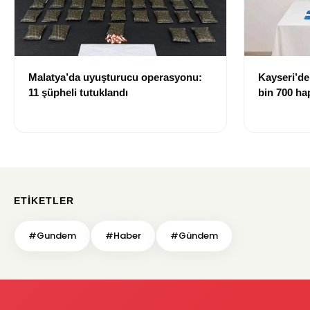
Malatya’da uyuşturucu operasyonu:
Kayseri’de
11 şüpheli tutuklandı
bin 700 hap
gözaltına a
ETIKETLER
#Gundem
#Haber
#Gündem