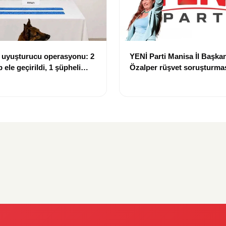
 uyuşturucu operasyonu: 2
YENİ Parti Manisa İl Başkan
 ele geçirildi, 1 şüpheli
Özalper rüşvet soruşturma
lındı
kapsamında tutuklandı