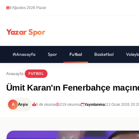
9 Ağustos 2026 Pazar
Yazar Spor
Anasayfa
Spor
Futbol
Basketbol
Voleyb
Anasayfa
FUTBOL
Ümit Karan'ın Fenerbahçe maçınd
A
Arşiv
5 dk okuma
219 okunma
Yayınlanma:
13 Ocak 2026 20:2