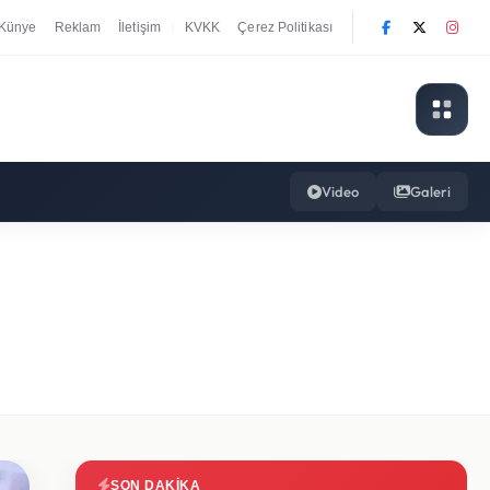
Künye
Reklam
İletişim
KVKK
Çerez Politikası
|
Video
Galeri
SON DAKIKA