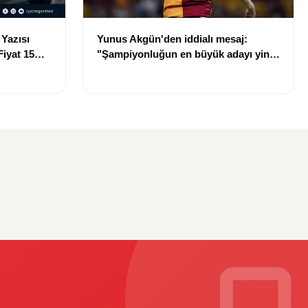
 Yazısı
Yunus Akgün'den iddialı mesaj:
Fiyat 15
"Şampiyonluğun en büyük adayı yine
Galatasaray"