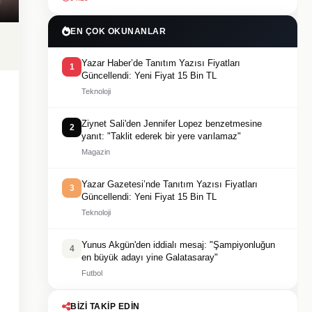
EN ÇOK OKUNANLAR
Yazar Haber’de Tanıtım Yazısı Fiyatları
1
Güncellendi: Yeni Fiyat 15 Bin TL
Teknoloji
Ziynet Sali'den Jennifer Lopez benzetmesine
2
yanıt: "Taklit ederek bir yere varılamaz"
Magazin
Yazar Gazetesi’nde Tanıtım Yazısı Fiyatları
3
Güncellendi: Yeni Fiyat 15 Bin TL
Teknoloji
Yunus Akgün'den iddialı mesaj: "Şampiyonluğun
4
en büyük adayı yine Galatasaray"
Futbol
BIZI TAKIP EDIN