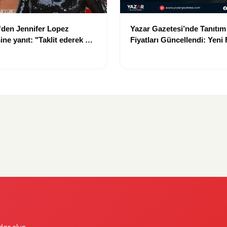
i'den Jennifer Lopez
Yazar Gazetesi’nde Tanıtım
ne yanıt: "Taklit ederek bir
Fiyatları Güncellendi: Yeni 
amaz"
Bin TL
dar olun.