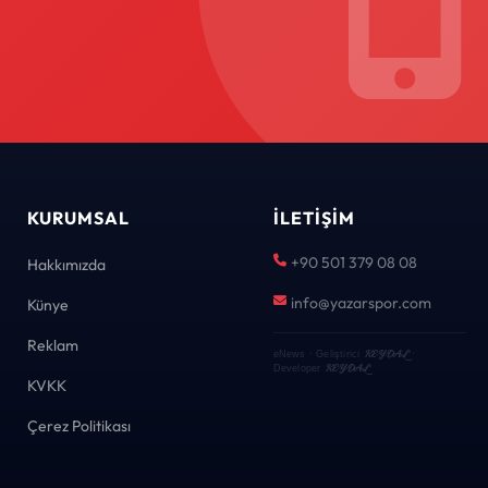
KURUMSAL
İLETIŞIM
+90 501 379 08 08
Hakkımızda
info@yazarspor.com
Künye
Reklam
KEYDAL
eNews · Geliştirici
·
KEYDAL
Developer
KVKK
Çerez Politikası