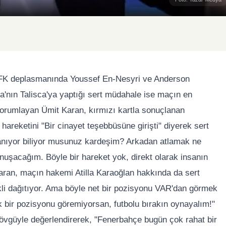
p FK deplasmanında Youssef En-Nesyri ve Anderson
ena'nın Talisca'ya yaptığı sert müdahale ise maçın en
 yorumlayan Ümit Karan, kırmızı kartla sonuçlanan
hareketini "Bir cinayet teşebbüsüne girişti" diyerek sert
azanıyor biliyor musunuz kardeşim? Arkadan atlamak ne
uşacağım. Böyle bir hareket yok, direkt olarak insanın
Karan, maçın hakemi Atilla Karaoğlan hakkında da sert
ekli dağıtıyor. Ama böyle net bir pozisyonu VAR'dan görmek
 bir pozisyonu göremiyorsan, futbolu bırakın oynayalım!"
övgüyle değerlendirerek, "Fenerbahçe bugün çok rahat bir