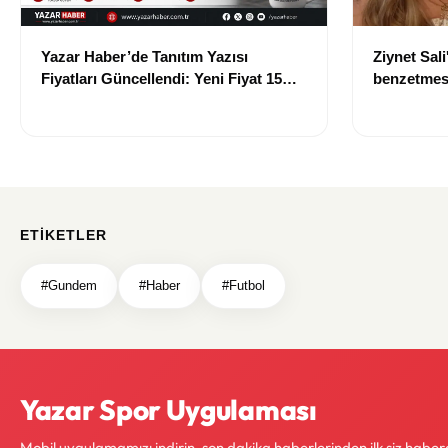
Yazar Haber’de Tanıtım Yazısı
Ziynet Sal
Fiyatları Güncellendi: Yeni Fiyat 15
benzetmesi
Bin TL
yere varıl
ETIKETLER
#Gundem
#Haber
#Futbol
Yazar Spor Uygulaması
Mobil uygulamamızı indirin, son dakika haberlerinden ilk siz haber