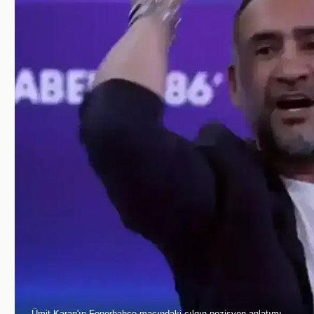
Ümit Karan'ın Fenerbahçe maçındaki çılgın pozisyon anlatımı