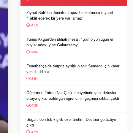
Ziynet Sali'den Jennifer Lopez benzetmesine yanıt:
"Taklit ederek bir yere varılamaz"
04:16
Yunus Akgün'den iddialı mesaj: "Şampiyonluğun en
büyük adayı yine Galatasaray"
04:06
Fenerbahçe’de sürpriz ayrılık planı: Semedo için karar
verildi iddiası
03:54
Öğretmen Fatma Nur Çelik cinayetinde yeni detaylar
ortaya çıktı: Saldırgan öğrencinin geçmişi dikkat çekti
04:35
Bugatti’den tek kişilik özel üretim: Destrier görücüye
çıktı
04:29