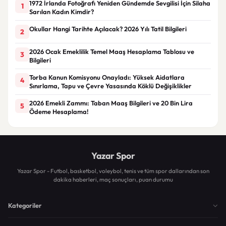
1972 İrlanda Fotoğrafı Yeniden Gündemde Sevgilisi İçin Silaha
1
Sarılan Kadın Kimdir?
Okullar Hangi Tarihte Açılacak? 2026 Yılı Tatil Bilgileri
2
2026 Ocak Emeklilik Temel Maaş Hesaplama Tablosu ve
3
Bilgileri
Torba Kanun Komisyonu Onayladı: Yüksek Aidatlara
4
Sınırlama, Tapu ve Çevre Yasasında Köklü Değişiklikler
2026 Emekli Zammı: Taban Maaş Bilgileri ve 20 Bin Lira
5
Ödeme Hesaplama!
Yazar Spor
Yazar Spor - Futbol, basketbol, voleybol, tenis ve tüm spor dallarından son
dakika haberleri, maç sonuçları, puan durumu
Kategoriler