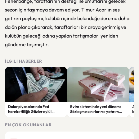
Fenerbahçe, taraftarının desteği ile umutlarını gelecek
sezon için taşımaya devam ediyor. Timur Acar'ın ses
getiren paylaşımı, kulübün içinde bulunduğu durumu daha
da ön plana çıkararak, taraftarları bir araya getirmiş ve
kulübün geleceği adına yapılan tartışmaları yeniden
gündeme taşımıştır.
İLGILI HABERLER
Dolar piyasalarında Fed
Evim sisteminde yeni dönem:
Alta
hareketliliği: Gözler eylül
Sözleşme sınırları ve yatırım
bell
ayındaki faiz kararında
kuralları değişti
Bil
duy
EN ÇOK OKUNANLAR