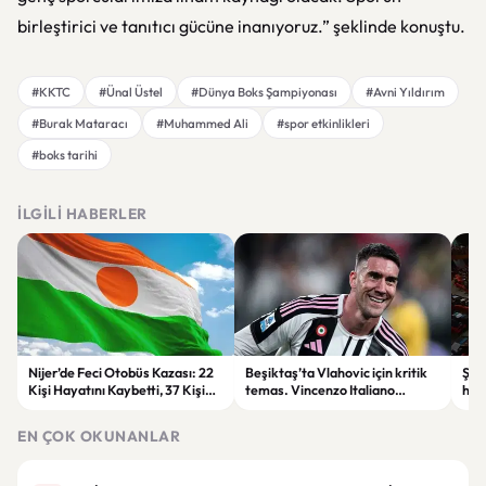
birleştirici ve tanıtıcı gücüne inanıyoruz.” şeklinde konuştu.
#KKTC
#Ünal Üstel
#Dünya Boks Şampiyonası
#Avni Yıldırım
#Burak Mataracı
#Muhammed Ali
#spor etkinlikleri
#boks tarihi
İLGILI HABERLER
Nijer’de Feci Otobüs Kazası: 22
Beşiktaş’ta Vlahovic için kritik
Şehi
Kişi Hayatını Kaybetti, 37 Kişi
temas. Vincenzo Italiano
hak
Yaralandı
devreye girdi
Öde
yap
EN ÇOK OKUNANLAR