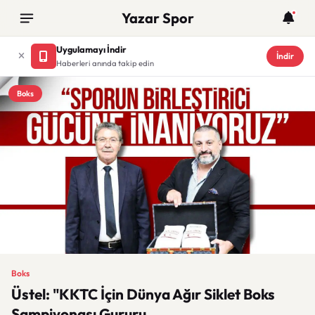
Yazar Spor
Uygulamayı İndir
İndir
Haberleri anında takip edin
Boks
Boks
Üstel: "KKTC İçin Dünya Ağır Siklet Boks
Şampiyonası Gururu