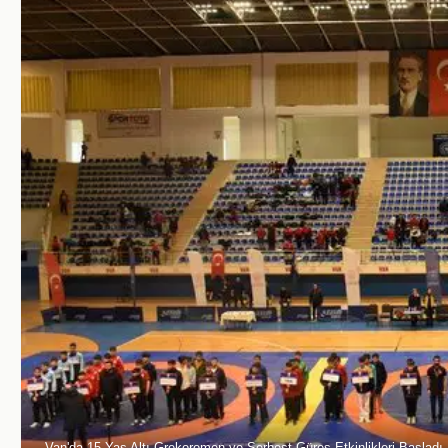
Van'da 15 Yaş Altı Grekoromen ve Serbest Güreş Etkinlikleri Başladı