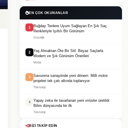
EN ÇOK OKUNANLAR
Buğday Tenlere Uyum Sağlayan En Şık Saç
1
Renkleriyle Işıltılı Bir Görünüm
Güzellik
Yaş Almaktan Öte Bir Stil: Beyaz Saçlarla
2
Modern ve Şık Görünüm Önerileri
Moda
Savunma sanayiinde yeni dönem: Milli motor
3
projeleri tek çatı altında toplanıyor
Teknoloji
Yapay zeka ile tasarlanan yeni virüsler üretildi:
4
Bilim dünyasında bir ilk
Teknoloji
BIZI TAKIP EDIN