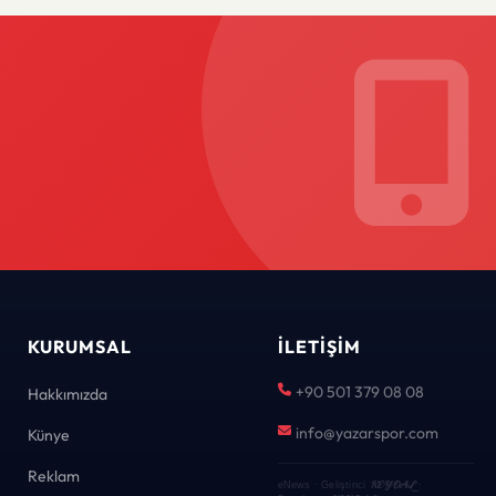
KURUMSAL
İLETIŞIM
+90 501 379 08 08
Hakkımızda
info@yazarspor.com
Künye
Reklam
KEYDAL
eNews · Geliştirici
·