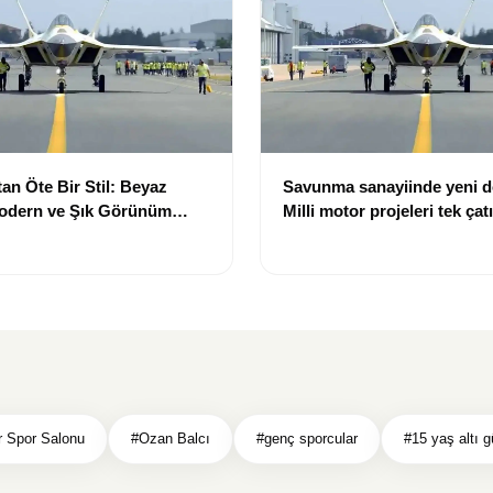
an Öte Bir Stil: Beyaz
Savunma sanayiinde yeni 
Modern ve Şık Görünüm
Milli motor projeleri tek çat
toplanıyor
r Spor Salonu
#Ozan Balcı
#genç sporcular
#15 yaş altı g