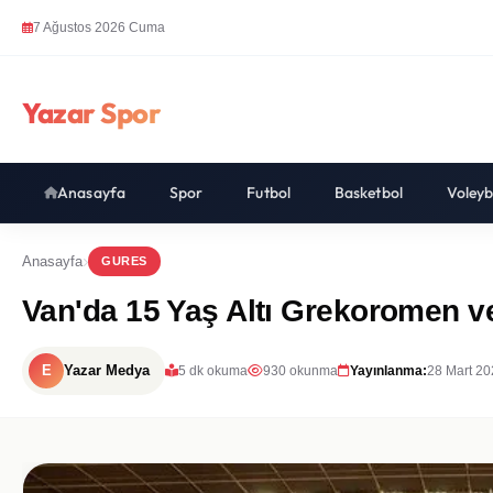
7 Ağustos 2026 Cuma
Yazar Spor
Anasayfa
Spor
Futbol
Basketbol
Voleyb
Anasayfa
GURES
Van'da 15 Yaş Altı Grekoromen ve
E
Yazar Medya
5 dk okuma
930 okunma
Yayınlanma:
28 Mart 20