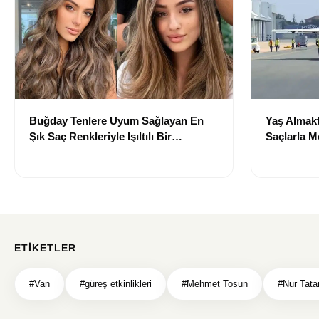
Buğday Tenlere Uyum Sağlayan En
Yaş Almakt
Şık Saç Renkleriyle Işıltılı Bir
Saçlarla 
Görünüm
Önerileri
ETIKETLER
#Van
#güreş etkinlikleri
#Mehmet Tosun
#Nur Tata