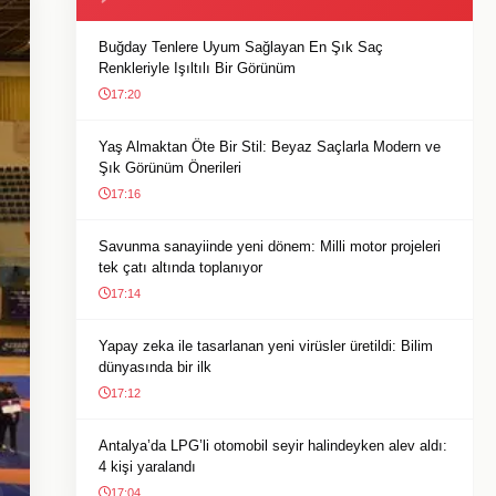
Buğday Tenlere Uyum Sağlayan En Şık Saç
Renkleriyle Işıltılı Bir Görünüm
17:20
Yaş Almaktan Öte Bir Stil: Beyaz Saçlarla Modern ve
Şık Görünüm Önerileri
17:16
Savunma sanayiinde yeni dönem: Milli motor projeleri
tek çatı altında toplanıyor
17:14
Yapay zeka ile tasarlanan yeni virüsler üretildi: Bilim
dünyasında bir ilk
17:12
Antalya’da LPG’li otomobil seyir halindeyken alev aldı:
4 kişi yaralandı
17:04