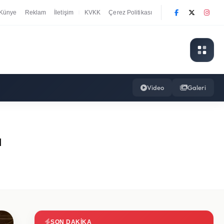
Künye
Reklam
İletişim
KVKK
Çerez Politikası
|
Video
Galeri
ı
SON DAKIKA