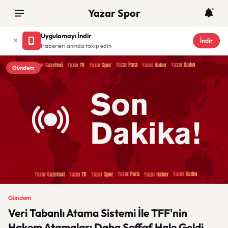
Yazar Spor
Uygulamayı İndir
İndir
Haberleri anında takip edin
Gündem
Gündem
Veri Tabanlı Atama Sistemi İle TFF'nin
Hakem Atamaları Daha Şeffaf Hale Geldi