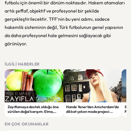
futbolu için önemli bir dönüm noktasıdır. Hakem atamaları
artık şeffaf, objektif ve profesyonel bir şekilde
gerçekleştirilecektir. TFF'nin bu yeni adımı, sadece
hakemlik sisteminin değil, Türk futbolunun genel yapısının
da daha profesyonel hale gelmesini sağlayacak gibi
görünüyor.
İLGILI HABERLER
Zayıflamaya destek olduğu öne
Hande Yener’den Amsterdam’da
Sağl
sürülen doğal karışım: Elma,
dikkat çeken moda projesi:
Psi
limon ve tarçınlı iksir tarifi
STAR Gene kapılarını açtı
Alın
EN ÇOK OKUNANLAR