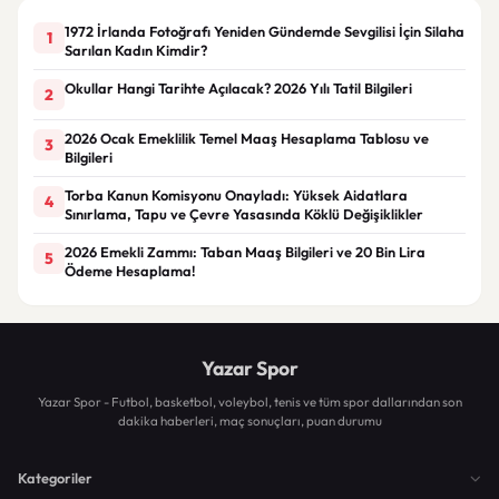
1972 İrlanda Fotoğrafı Yeniden Gündemde Sevgilisi İçin Silaha
1
Sarılan Kadın Kimdir?
Okullar Hangi Tarihte Açılacak? 2026 Yılı Tatil Bilgileri
2
2026 Ocak Emeklilik Temel Maaş Hesaplama Tablosu ve
3
Bilgileri
Torba Kanun Komisyonu Onayladı: Yüksek Aidatlara
4
Sınırlama, Tapu ve Çevre Yasasında Köklü Değişiklikler
2026 Emekli Zammı: Taban Maaş Bilgileri ve 20 Bin Lira
5
Ödeme Hesaplama!
Yazar Spor
Yazar Spor - Futbol, basketbol, voleybol, tenis ve tüm spor dallarından son
dakika haberleri, maç sonuçları, puan durumu
Kategoriler