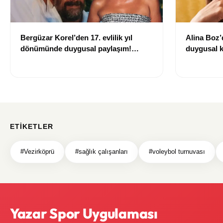
Bergüzar Korel’den 17. evlilik yıl
Alina Boz’
dönümünde duygusal paylaşım!
duygusal k
Düğün albümünü açtı
çekti
ETIKETLER
#Vezirköprü
#sağlık çalışanları
#voleybol turnuvası
Yazar Spor Uygulaması