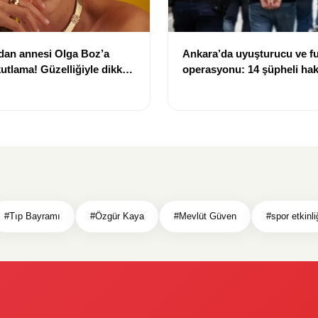
dan annesi Olga Boz’a
Ankara’da uyuşturucu ve f
utlama! Güzelliğiyle dikkat
operasyonu: 14 şüpheli ha
işlem başlatıldı
#Tıp Bayramı
#Özgür Kaya
#Mevlüt Güven
#spor etkinli