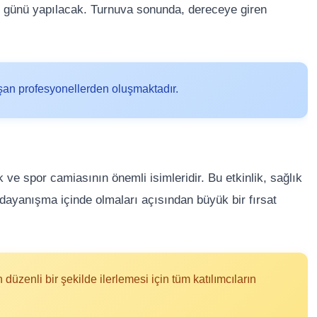
lı günü yapılacak. Turnuva sonunda, dereceye giren
ışan profesyonellerden oluşmaktadır.
k ve spor camiasının önemli isimleridir. Bu etkinlik, sağlık
 dayanışma içinde olmaları açısından büyük bir fırsat
üzenli bir şekilde ilerlemesi için tüm katılımcıların