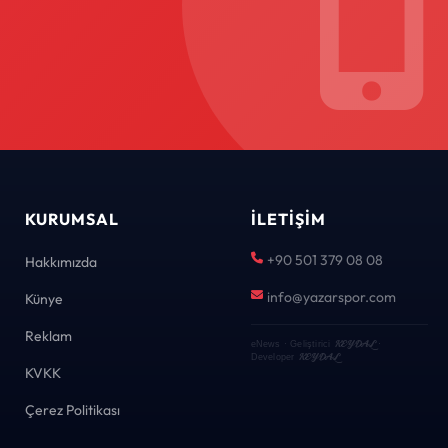
KURUMSAL
İLETIŞIM
+90 501 379 08 08
Hakkımızda
info@yazarspor.com
Künye
Reklam
KEYDAL
eNews · Geliştirici
·
KEYDAL
Developer
KVKK
Çerez Politikası