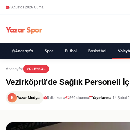
7 Ağustos 2026 Cuma
Yazar Spor
Anasayfa
Spor
Futbol
Basketbol
Voleyb
Anasayfa
VOLEYBOL
Vezirköprü'de Sağlık Personeli İ
E
Yazar Medya
5 dk okuma
569 okunma
Yayınlanma:
14 Şubat 2