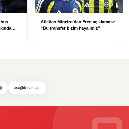
uhuş
Atletico Mineiro’dan Fred açıklaması:
kkında
“Bu transfer bizim hayalimiz”
ği
#sağlık camiası