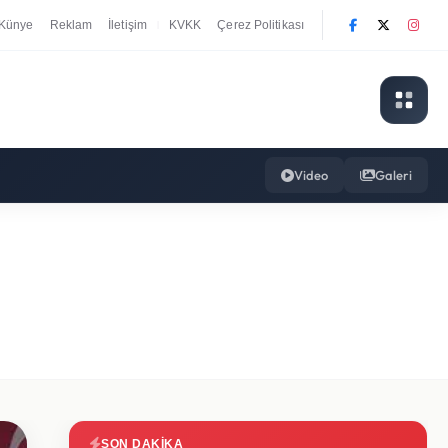
Künye
Reklam
İletişim
KVKK
Çerez Politikası
|
Video
Galeri
SON DAKIKA