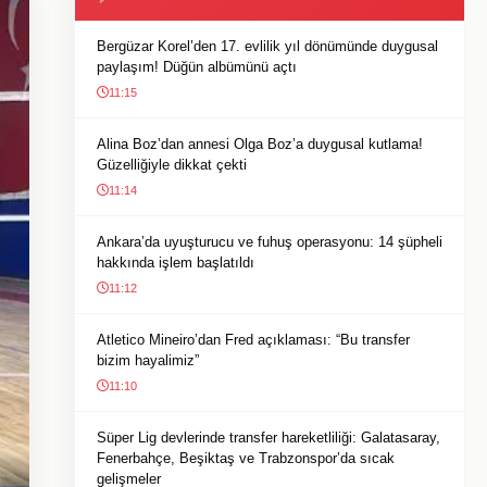
Bergüzar Korel’den 17. evlilik yıl dönümünde duygusal
paylaşım! Düğün albümünü açtı
11:15
Alina Boz’dan annesi Olga Boz’a duygusal kutlama!
Güzelliğiyle dikkat çekti
11:14
Ankara’da uyuşturucu ve fuhuş operasyonu: 14 şüpheli
hakkında işlem başlatıldı
11:12
Atletico Mineiro’dan Fred açıklaması: “Bu transfer
bizim hayalimiz”
11:10
Süper Lig devlerinde transfer hareketliliği: Galatasaray,
Fenerbahçe, Beşiktaş ve Trabzonspor’da sıcak
gelişmeler