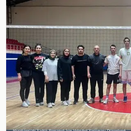
Vezirköprü'de Sağlık Personeli İçin Voleybol Yarışması Düzenlendi