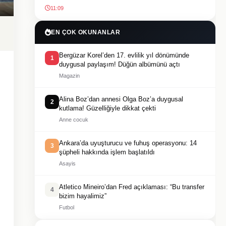
11:09
EN ÇOK OKUNANLAR
Bergüzar Korel’den 17. evlilik yıl dönümünde
1
duygusal paylaşım! Düğün albümünü açtı
Magazin
Alina Boz’dan annesi Olga Boz’a duygusal
2
kutlama! Güzelliğiyle dikkat çekti
Anne cocuk
Ankara’da uyuşturucu ve fuhuş operasyonu: 14
3
şüpheli hakkında işlem başlatıldı
Asayis
Atletico Mineiro’dan Fred açıklaması: “Bu transfer
4
bizim hayalimiz”
Futbol