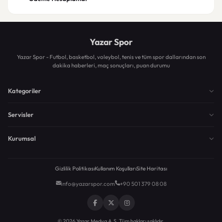
Yazar Spor
Yazar Spor - Futbol, basketbol, voleybol, tenis ve tüm spor dallarından son
dakika haberleri, maç sonuçları, puan durumu
Kategoriler
Servisler
Kurumsal
Gizlilik Politikası
Kullanım Koşulları
Site Haritası
info@yazarspor.com
+90 501 379 08 08
© 2026 Yazar Medya A.Ş. Tüm hakları saklıdır.