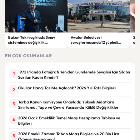
Bakan Tekin açıkladı: Sınav
Avcılar Belediyesi
Sah
sisteminde değişiklik
soruşturmasında 12 şüpheli
ope
olmayacak, sorular yeni
tutuklandı
tut
müfredata göre hazırlanacak
EN ÇOK OKUNANLAR
1972 İrlanda Fotoğrafı Yeniden Gündemde Sevgilisi İçin Silaha
1
Sarılan Kadın Kimdir?
Okullar Hangi Tarihte Açılacak? 2026 Yılı Tatil Bilgileri
2
Torba Kanun Komisyonu Onayladı: Yüksek Aidatlara
3
Sınırlama, Tapu ve Çevre Yasasında Köklü Değişiklikler
2026 Ocak Emeklilik Temel Maaş Hesaplama Tablosu ve
4
Bilgileri
2026 Emekli Zammı: Taban Maaş Bilgileri ve 20 Bin Lira
5
Ödeme Hesaplama!