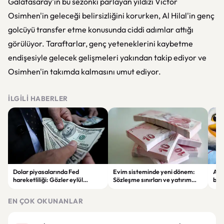
Galatasaray'ın bu sezonki parlayan yıldızı Victor
Osimhen'in geleceği belirsizliğini korurken, Al Hilal'in genç
golcüyü transfer etme konusunda ciddi adımlar attığı
görülüyor. Taraftarlar, genç yeteneklerini kaybetme
endişesiyle gelecek gelişmeleri yakından takip ediyor ve
Osimhen'in takımda kalmasını umut ediyor.
İLGILI HABERLER
Dolar piyasalarında Fed
Evim sisteminde yeni dönem:
Alta
hareketliliği: Gözler eylül
Sözleşme sınırları ve yatırım
bell
ayındaki faiz kararında
kuralları değişti
Bil
duy
EN ÇOK OKUNANLAR