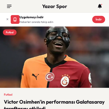
Yazar Spor
Uygulamayı İndir
İndir
Haberleri anında takip edin
Futbol
Futbol
Victor Osimhen'in performansı Galatasaray
taraftarını etkiledi