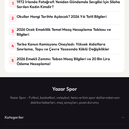
1972 İrlanda Fotoğrafı Yeniden Gündemde Sevgilisi İçin Silaha
1
Sarılan Kadın Kimdir?
Okullar Hangi Tarihte Açılacak? 2026 Yılı Tatil Bilgileri
2
2026 Ocak Emeklilik Temel Maaş Hesaplama Tablosu ve
3
Bilgileri
Torba Kanun Komisyonu Onayladı: Yüksek Aidatlara
4
Sınırlama, Tapu ve Çevre Yasasında Köklü Değişiklikler
2026 Emekli Zammı: Taban Maaş Bilgileri ve 20 Bin Lira
5
Ödeme Hesaplama!
Yazar Spor
Yazar Spor - Futbol, basketbol, voleybol, tenis ve tüm spor dallarından son
dakika haberleri, maç sonuçları, puan durumu
Kategoriler