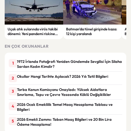
Uçak atık sularında virüs takibi
Batman’da tünel girişinde kaza:
Ada
dönemi: Yeni pandemi riskine
12 kişi yaralandı
Bel
karşı erken uyarı sistemi
yaşa
geliştiriliyor
EN ÇOK OKUNANLAR
1972 İrlanda Fotoğrafı Yeniden Gündemde Sevgilisi İçin Silaha
1
Sarılan Kadın Kimdir?
Okullar Hangi Tarihte Açılacak? 2026 Yılı Tatil Bilgileri
2
Torba Kanun Komisyonu Onayladı: Yüksek Aidatlara
3
Sınırlama, Tapu ve Çevre Yasasında Köklü Değişiklikler
2026 Ocak Emeklilik Temel Maaş Hesaplama Tablosu ve
4
Bilgileri
2026 Emekli Zammı: Taban Maaş Bilgileri ve 20 Bin Lira
5
Ödeme Hesaplama!