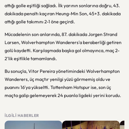
attığı golle eşitliği sağladı. İlk yarının sonlarına doğru, 43.
dakikada penaltı kaçıran Heung-Min Son, 45+3. dakikada
attığı golle takımını 2-1 öne geçirdi.
Mücadelenin son anlarında, 87. dakikada Jorgen Strand
Larsen, Wolverhampton Wanderers'a beraberliği getiren
golü kaydetti. Karşılaşmada başka gol olmayınca, maç 2-
2'lik eşitlikle tamamlandı.
Bu sonuçla, Vitor Pereira yönetimindeki Wolverhampton
Wanderers, üç maçtır yenilgi yüzü görmemiş oldu ve
puanını 16'ya yükseltti. Tottenham Hotspur ise, son üç
maçta galip gelemeyerek 24 puanla ligdeki yerini korudu.
İLGILI HABERLER