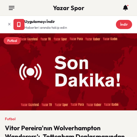
Yazar Spor
Uygulamayı İndir
İndir
Haberleri anında takip edin
Futbol
Futbol
Vitor Pereira'nın Wolverhampton
Wanderers'ı, Tottenham Deplasmanından