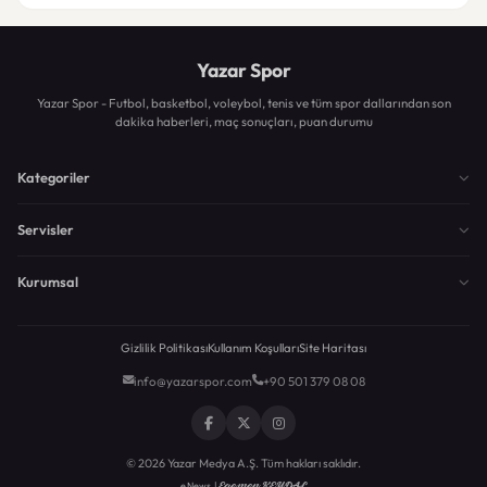
Yazar Spor
Yazar Spor - Futbol, basketbol, voleybol, tenis ve tüm spor dallarından son
dakika haberleri, maç sonuçları, puan durumu
Kategoriler
Servisler
Kurumsal
Gizlilik Politikası
Kullanım Koşulları
Site Haritası
info@yazarspor.com
+90 501 379 08 08
© 2026 Yazar Medya A.Ş. Tüm hakları saklıdır.
Egemen KEYDAL
eNews |