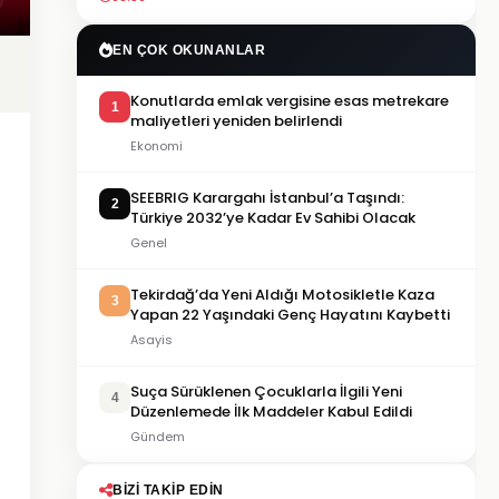
EN ÇOK OKUNANLAR
Konutlarda emlak vergisine esas metrekare
1
maliyetleri yeniden belirlendi
Ekonomi
SEEBRIG Karargahı İstanbul’a Taşındı:
2
Türkiye 2032’ye Kadar Ev Sahibi Olacak
Genel
Tekirdağ’da Yeni Aldığı Motosikletle Kaza
3
Yapan 22 Yaşındaki Genç Hayatını Kaybetti
Asayis
Suça Sürüklenen Çocuklarla İlgili Yeni
4
Düzenlemede İlk Maddeler Kabul Edildi
Gündem
BIZI TAKIP EDIN