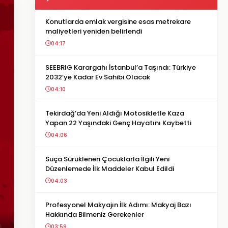
Konutlarda emlak vergisine esas metrekare
maliyetleri yeniden belirlendi
04:17
SEEBRIG Karargahı İstanbul’a Taşındı: Türkiye
2032’ye Kadar Ev Sahibi Olacak
04:10
Tekirdağ’da Yeni Aldığı Motosikletle Kaza
Yapan 22 Yaşındaki Genç Hayatını Kaybetti
04:06
Suça Sürüklenen Çocuklarla İlgili Yeni
Düzenlemede İlk Maddeler Kabul Edildi
04:03
Profesyonel Makyajın İlk Adımı: Makyaj Bazı
Hakkında Bilmeniz Gerekenler
03:59