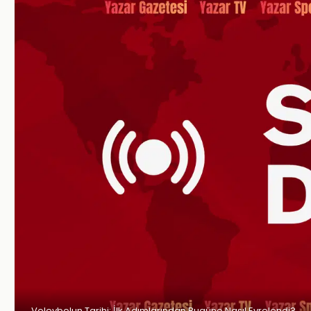
Voleybolun Tarihi: İlk Adımlarından Bugüne Nasıl Evrelendi?