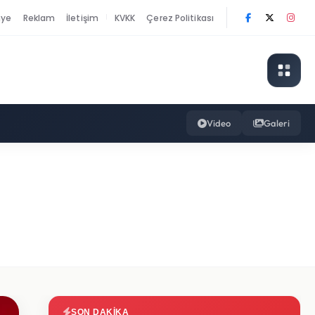
nye
Reklam
İletişim
KVKK
Çerez Politikası
|
Video
Galeri
SON DAKIKA