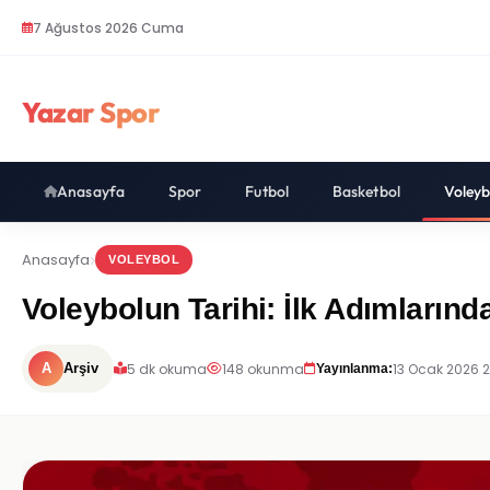
7 Ağustos 2026 Cuma
Yazar Spor
Anasayfa
Spor
Futbol
Basketbol
Voleyb
Anasayfa
VOLEYBOL
Voleybolun Tarihi: İlk Adımların
5 dk okuma
148 okunma
13 Ocak 2026 
A
Arşiv
Yayınlanma: