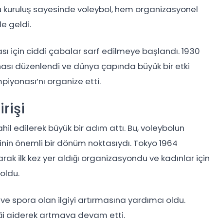
u kuruluş sayesinde voleybol, hem organizasyonel
e geldi.
sı için ciddi çabalar sarf edilmeye başlandı. 1930
onası düzenlendi ve dünya çapında büyük bir etki
mpiyonası’nı organize etti.
rişi
hil edilerek büyük bir adım attı. Bu, voleybolun
nin önemli bir dönüm noktasıydı. Tokyo 1964
arak ilk kez yer aldığı organizasyondu ve kadınlar için
 oldu.
e spora olan ilgiyi artırmasına yardımcı oldu.
iği giderek artmaya devam etti.