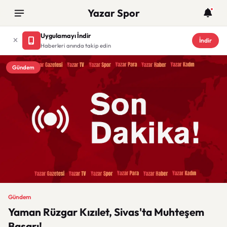
Yazar Spor
Uygulamayı İndir
İndir
Haberleri anında takip edin
Gündem
Gündem
Yaman Rüzgar Kızılet, Sivas'ta Muhteşem
Başarı!