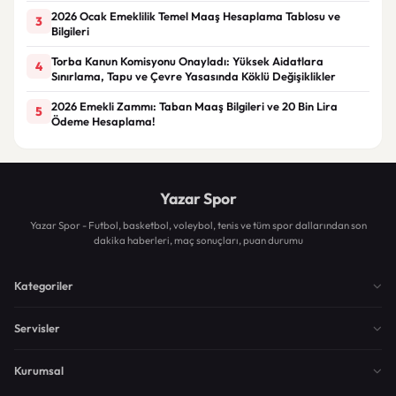
2026 Ocak Emeklilik Temel Maaş Hesaplama Tablosu ve
3
Bilgileri
Torba Kanun Komisyonu Onayladı: Yüksek Aidatlara
4
Sınırlama, Tapu ve Çevre Yasasında Köklü Değişiklikler
2026 Emekli Zammı: Taban Maaş Bilgileri ve 20 Bin Lira
5
Ödeme Hesaplama!
Yazar Spor
Yazar Spor - Futbol, basketbol, voleybol, tenis ve tüm spor dallarından son
dakika haberleri, maç sonuçları, puan durumu
Kategoriler
Servisler
Kurumsal