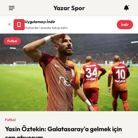
Yazar Spor
Uygulamayı İndir
İndir
Haberleri anında takip edin
Futbol
Futbol
Yasin Öztekin: Galatasaray'a gelmek için
can atıyorum