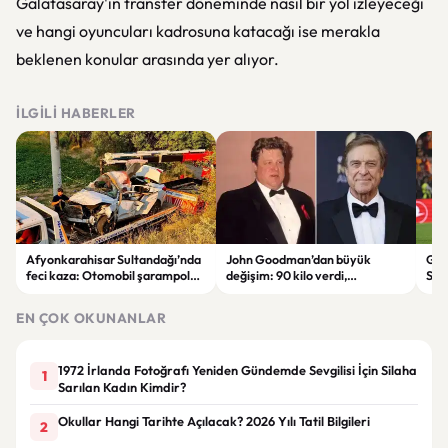
Galatasaray'ın transfer döneminde nasıl bir yol izleyeceği
ve hangi oyuncuları kadrosuna katacağı ise merakla
beklenen konular arasında yer alıyor.
İLGILI HABERLER
Afyonkarahisar Sultandağı’nda
John Goodman’dan büyük
Gal
feci kaza: Otomobil şarampole
değişim: 90 kilo verdi,
Son
devrildi, 2 kişi hayatını kaybetti
hayranları tanımakta zorlandı
Tara
EN ÇOK OKUNANLAR
1972 İrlanda Fotoğrafı Yeniden Gündemde Sevgilisi İçin Silaha
1
Sarılan Kadın Kimdir?
Okullar Hangi Tarihte Açılacak? 2026 Yılı Tatil Bilgileri
2