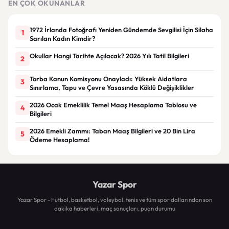
EN ÇOK OKUNANLAR
1972 İrlanda Fotoğrafı Yeniden Gündemde Sevgilisi İçin Silaha
1
Sarılan Kadın Kimdir?
Okullar Hangi Tarihte Açılacak? 2026 Yılı Tatil Bilgileri
2
Torba Kanun Komisyonu Onayladı: Yüksek Aidatlara
3
Sınırlama, Tapu ve Çevre Yasasında Köklü Değişiklikler
2026 Ocak Emeklilik Temel Maaş Hesaplama Tablosu ve
4
Bilgileri
2026 Emekli Zammı: Taban Maaş Bilgileri ve 20 Bin Lira
5
Ödeme Hesaplama!
Yazar Spor
Yazar Spor - Futbol, basketbol, voleybol, tenis ve tüm spor dallarından son
dakika haberleri, maç sonuçları, puan durumu