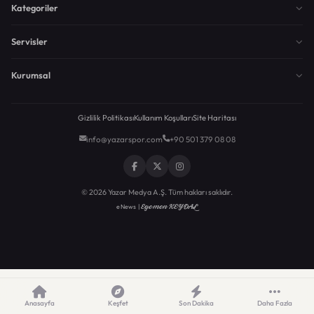
Kategoriler
Servisler
Kurumsal
Gizlilik Politikası
Kullanım Koşulları
Site Haritası
info@yazarspor.com
+90 501 379 08 08
© 2026 Yazar Medya A.Ş. Tüm hakları saklıdır.
Egemen KEYDAL
eNews |
Anasayfa
Keşfet
Son Dakika
Daha Fazla