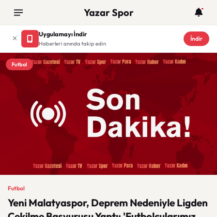
Yazar Spor
Uygulamayı İndir
İndir
Haberleri anında takip edin
Futbol
Futbol
Yeni Malatyaspor, Deprem Nedeniyle Ligden
Çekilme Başvurusu Yaptı: 'Futbolcularımız