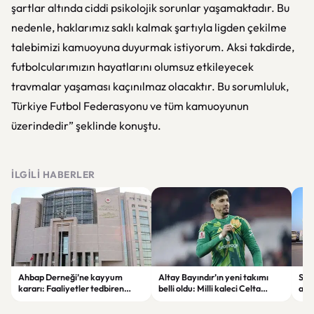
şartlar altında ciddi psikolojik sorunlar yaşamaktadır. Bu
nedenle, haklarımız saklı kalmak şartıyla ligden çekilme
talebimizi kamuoyuna duyurmak istiyorum. Aksi takdirde,
futbolcularımızın hayatlarını olumsuz etkileyecek
travmalar yaşaması kaçınılmaz olacaktır. Bu sorumluluk,
Türkiye Futbol Federasyonu ve tüm kamuoyunun
üzerindedir” şeklinde konuştu.
İLGILI HABERLER
Ahbap Derneği’ne kayyum
Altay Bayındır’ın yeni takımı
Suri
kararı: Faaliyetler tedbiren
belli oldu: Milli kaleci Celta
adım
durduruldu
Vigo’ya kiralandı.
baş