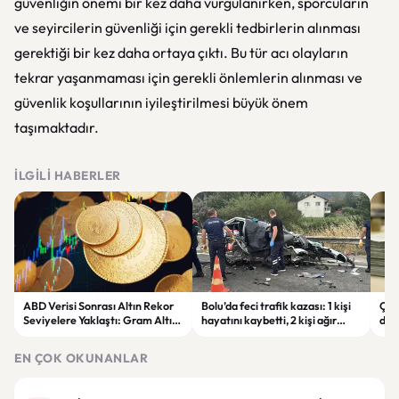
güvenliğin önemi bir kez daha vurgulanırken, sporcuların
ve seyircilerin güvenliği için gerekli tedbirlerin alınması
gerektiği bir kez daha ortaya çıktı. Bu tür acı olayların
tekrar yaşanmaması için gerekli önlemlerin alınması ve
güvenlik koşullarının iyileştirilmesi büyük önem
taşımaktadır.
İLGILI HABERLER
ABD Verisi Sonrası Altın Rekor
Bolu’da feci trafik kazası: 1 kişi
Çift
Seviyelere Yaklaştı: Gram Altın
hayatını kaybetti, 2 kişi ağır
des
6 Bin 700 TL Sınırında
yaralandı
yatı
EN ÇOK OKUNANLAR