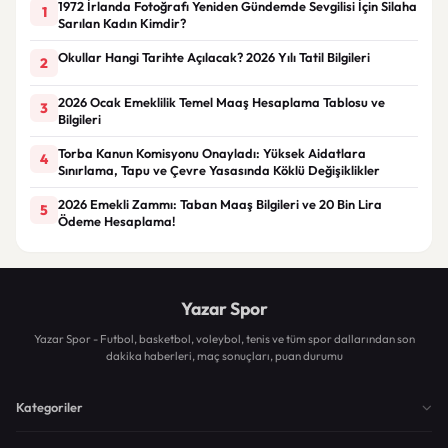
1972 İrlanda Fotoğrafı Yeniden Gündemde Sevgilisi İçin Silaha
1
Sarılan Kadın Kimdir?
Okullar Hangi Tarihte Açılacak? 2026 Yılı Tatil Bilgileri
2
2026 Ocak Emeklilik Temel Maaş Hesaplama Tablosu ve
3
Bilgileri
Torba Kanun Komisyonu Onayladı: Yüksek Aidatlara
4
Sınırlama, Tapu ve Çevre Yasasında Köklü Değişiklikler
2026 Emekli Zammı: Taban Maaş Bilgileri ve 20 Bin Lira
5
Ödeme Hesaplama!
Yazar Spor
Yazar Spor - Futbol, basketbol, voleybol, tenis ve tüm spor dallarından son
dakika haberleri, maç sonuçları, puan durumu
Kategoriler