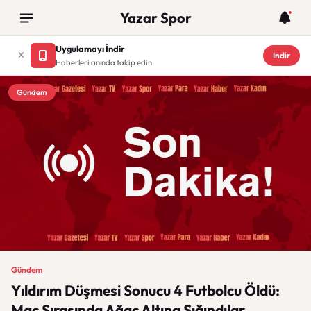
Yazar Spor
Uygulamayı İndir
İndir
Haberleri anında takip edin
Gündem
Gündem
Yıldırım Düşmesi Sonucu 4 Futbolcu Öldü:
Maç Sırasında Ağaç Altına Sığındılar