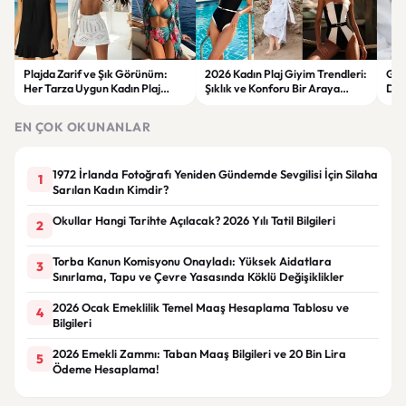
Plajda Zarif ve Şık Görünüm:
2026 Kadın Plaj Giyim Trendleri:
Güz
Her Tarza Uygun Kadın Plaj
Şıklık ve Konforu Bir Araya
Dön
Giyim Önerileri
Getiren Modeller
Bakı
Çöz
EN ÇOK OKUNANLAR
1972 İrlanda Fotoğrafı Yeniden Gündemde Sevgilisi İçin Silaha
1
Sarılan Kadın Kimdir?
Okullar Hangi Tarihte Açılacak? 2026 Yılı Tatil Bilgileri
2
Torba Kanun Komisyonu Onayladı: Yüksek Aidatlara
3
Sınırlama, Tapu ve Çevre Yasasında Köklü Değişiklikler
2026 Ocak Emeklilik Temel Maaş Hesaplama Tablosu ve
4
Bilgileri
2026 Emekli Zammı: Taban Maaş Bilgileri ve 20 Bin Lira
5
Ödeme Hesaplama!