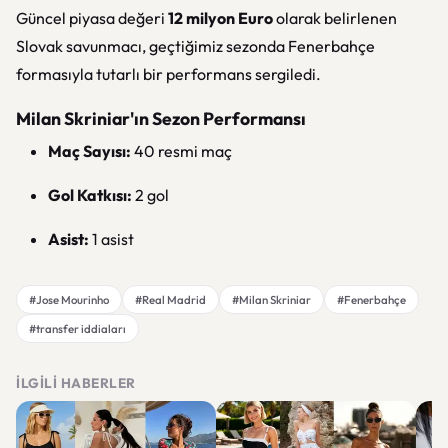
Güncel piyasa değeri
12 milyon Euro
olarak belirlenen
Slovak savunmacı, geçtiğimiz sezonda Fenerbahçe
formasıyla tutarlı bir performans sergiledi.
Milan Skriniar'ın Sezon Performansı
Maç Sayısı:
40 resmi maç
Gol Katkısı:
2 gol
Asist:
1 asist
#Jose Mourinho
#Real Madrid
#Milan Skriniar
#Fenerbahçe
#transfer iddiaları
İLGILI HABERLER