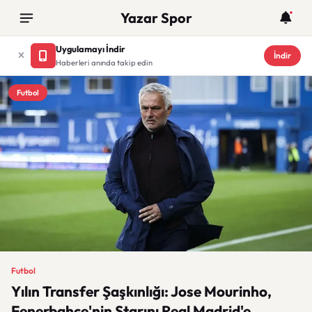
Yazar Spor
Uygulamayı İndir
İndir
Haberleri anında takip edin
Futbol
Futbol
Yılın Transfer Şaşkınlığı: Jose Mourinho,
Fenerbahçe'nin Starını Real Madrid'e