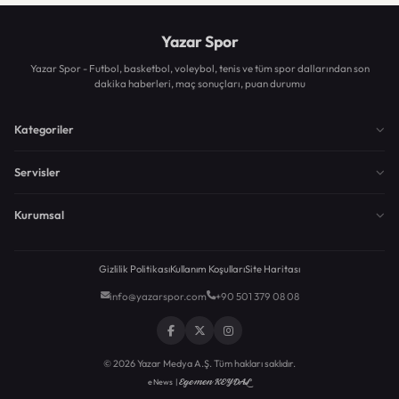
Yazar Spor
Yazar Spor - Futbol, basketbol, voleybol, tenis ve tüm spor dallarından son
dakika haberleri, maç sonuçları, puan durumu
Kategoriler
Servisler
Kurumsal
Gizlilik Politikası
Kullanım Koşulları
Site Haritası
info@yazarspor.com
+90 501 379 08 08
© 2026 Yazar Medya A.Ş. Tüm hakları saklıdır.
Egemen KEYDAL
eNews |