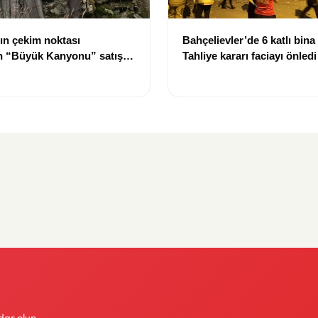
ın çekim noktası
Bahçelievler’de 6 katlı bina
ın “Büyük Kanyonu” satışa
Tahliye kararı faciayı önledi
dar olun.