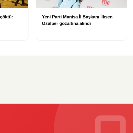
 çöktü:
Yeni Parti Manisa İl Başkanı İlksen
Özalper gözaltına alındı