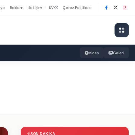
nye
Reklam
İletişim
KVKK
Çerez Politikası
|
Video
Galeri
SON DAKIKA