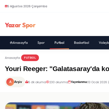
5 Ağustos 2026 Çarşamba
Yazar Spor
Anasayfa
Spor
Futbol
Basketbol
Voleyb
Anasayfa
FUTBOL
Youri Reeger: "Galatasaray'da k
5 dk okuma
230 okunma
13 Ocak 2026 
A
Arşiv
Yayınlanma: