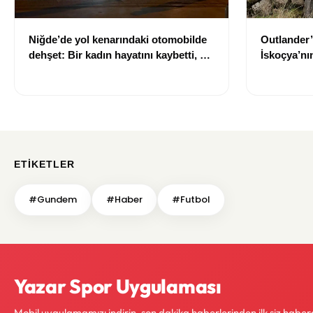
Niğde’de yol kenarındaki otomobilde
Outlander’
dehşet: Bir kadın hayatını kaybetti, bir
İskoçya’n
kişi ağır yaralandı
çıkarıldı
ETIKETLER
#Gundem
#Haber
#Futbol
Yazar Spor Uygulaması
Mobil uygulamamızı indirin, son dakika haberlerinden ilk siz haber