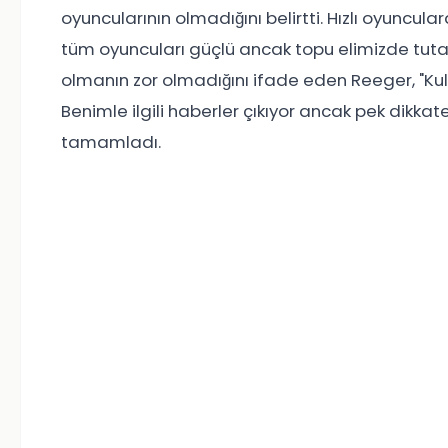
oyuncularının olmadığını belirtti. Hızlı oyuncul
tüm oyuncuları güçlü ancak topu elimizde tuta
olmanın zor olmadığını ifade eden Reeger, "Kulü
Benimle ilgili haberler çıkıyor ancak pek dikka
tamamladı.