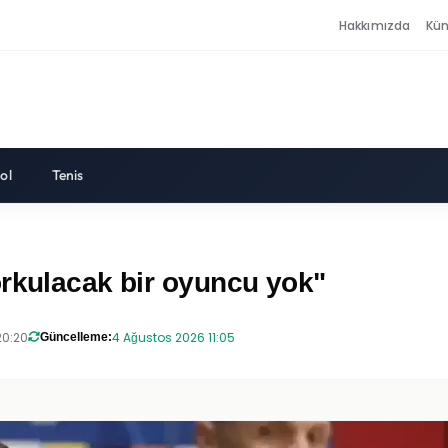
Hakkımızda
Kü
ol
Tenis
orkulacak bir oyuncu yok"
20:20
4 Ağustos 2026 11:05
Güncelleme: