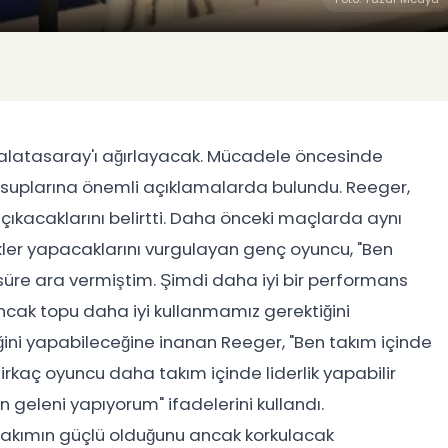
 Galatasaray'ı ağırlayacak. Mücadele öncesinde
nsuplarına önemli açıklamalarda bulundu. Reeger,
çıkacaklarını belirtti. Daha önceki maçlarda aynı
kler yapacaklarını vurgulayan genç oyuncu, "Ben
süre ara vermiştim. Şimdi daha iyi bir performans
ak topu daha iyi kullanmamız gerektiğini
ğini yapabileceğine inanan Reeger, "Ben takım içinde
r. Birkaç oyuncu daha takım içinde liderlik yapabilir
 geleni yapıyorum" ifadelerini kullandı.
akımın güçlü olduğunu ancak korkulacak