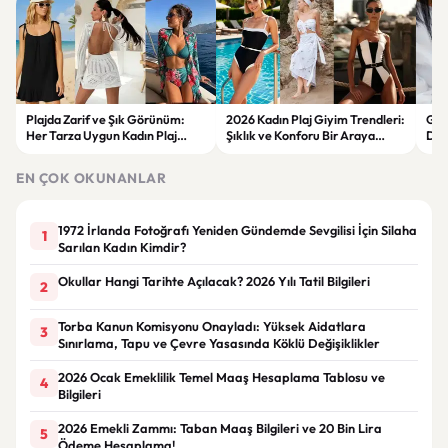
Plajda Zarif ve Şık Görünüm:
2026 Kadın Plaj Giyim Trendleri:
Güz
Her Tarza Uygun Kadın Plaj
Şıklık ve Konforu Bir Araya
Dön
Giyim Önerileri
Getiren Modeller
Bakı
Çöz
EN ÇOK OKUNANLAR
1972 İrlanda Fotoğrafı Yeniden Gündemde Sevgilisi İçin Silaha
1
Sarılan Kadın Kimdir?
Okullar Hangi Tarihte Açılacak? 2026 Yılı Tatil Bilgileri
2
Torba Kanun Komisyonu Onayladı: Yüksek Aidatlara
3
Sınırlama, Tapu ve Çevre Yasasında Köklü Değişiklikler
2026 Ocak Emeklilik Temel Maaş Hesaplama Tablosu ve
4
Bilgileri
2026 Emekli Zammı: Taban Maaş Bilgileri ve 20 Bin Lira
5
Ödeme Hesaplama!