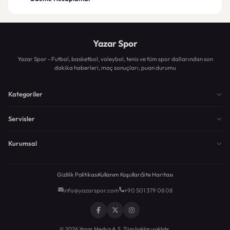
Yazar Spor
Yazar Spor - Futbol, basketbol, voleybol, tenis ve tüm spor dallarından son
dakika haberleri, maç sonuçları, puan durumu
Kategoriler
Servisler
Kurumsal
Gizlilik Politikası
Kullanım Koşulları
Site Haritası
info@yazarspor.com
+90 501 379 08 08
© 2026 Yazar Medya A.Ş. Tüm hakları saklıdır.