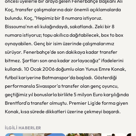
öncesi üyelerle bir araya gelen Fenerbahçe Başkanı Ali
Koç, transfer çalışmalarına dair önemli açıklamalarda
bulundu. Koç, "Hepimiz bir 8 numara istiyoruz.
Bissouma'nın eli kulağındaydı, sakatlandı. Zeki bir 8
numara istiyoruz; topu akıllıca dağıtabilecek, box to box
oynayabilen. Genç bir isim üzerinde çalışmalarımız
sürüyor. Fenerbahçe'de son dakikaya kadar transfer
bitmez. Şartları son ana kadar zorlayacağız" ifadelerini
kullandı. 10 Ocak 2006 doğumlu olan Yunus Emre Konak,
futbol kariyerine Batmanspor'da başladı. Gösterdiği
performansla Sivasspor'a transfer olan genç oyuncu,
geçtiğimiz yıl bonuslarla birlikte 5 milyon Euro karşılığında
Brentford'a transfer olmuştu. Premier Lig'de forma giyen
Konak, kısa sürede dikkatleri üzerine çekmeyi başardı.
İLGILI HABERLER