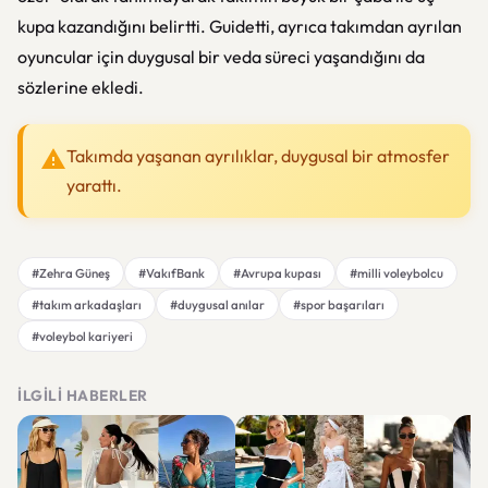
kupa kazandığını belirtti. Guidetti, ayrıca takımdan ayrılan
oyuncular için duygusal bir veda süreci yaşandığını da
sözlerine ekledi.
Takımda yaşanan ayrılıklar, duygusal bir atmosfer
yarattı.
#Zehra Güneş
#VakıfBank
#Avrupa kupası
#milli voleybolcu
#takım arkadaşları
#duygusal anılar
#spor başarıları
#voleybol kariyeri
İLGILI HABERLER