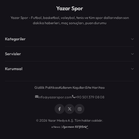
Yazar Spor
Yazar Spor - Futbol, basketbol, voleybol, tenis ve tüm spor dallarından son
dakika haberleri, maç sonuçları, puan durumu
Kategoriler
Servisler
Kurumsal
Gizlilik Politikası
Kullanım Koşulları
Site Haritası
info@yazarspor.com
+90 501 379 08 08
© 2026 Yazar Medya A.Ş. Tüm hakları saklıdır.
Egemen KEYDAL
eNews |