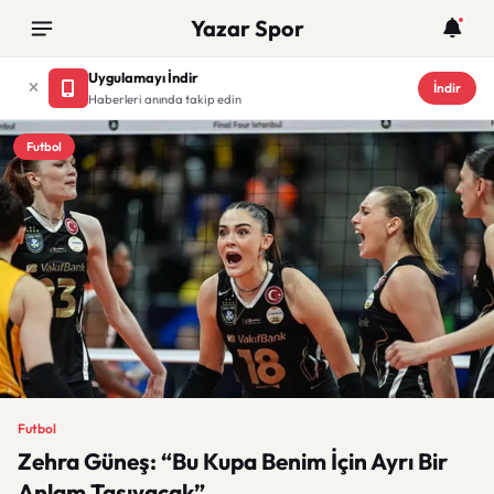
Yazar Spor
Uygulamayı İndir
İndir
Haberleri anında takip edin
Futbol
Futbol
Zehra Güneş: “Bu Kupa Benim İçin Ayrı Bir
Anlam Taşıyacak”