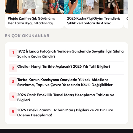
Plajda Zarif ve Şık Görünüm:
2026 Kadın Plaj Giyim Trendleri:
Güz
Her Tarza Uygun Kadın Plaj
Şıklık ve Konforu Bir Araya
Dön
Giyim Önerileri
Getiren Modeller
Bakı
Çöz
EN ÇOK OKUNANLAR
1972 İrlanda Fotoğrafı Yeniden Gündemde Sevgilisi İçin Silaha
1
Sarılan Kadın Kimdir?
Okullar Hangi Tarihte Açılacak? 2026 Yılı Tatil Bilgileri
2
Torba Kanun Komisyonu Onayladı: Yüksek Aidatlara
3
Sınırlama, Tapu ve Çevre Yasasında Köklü Değişiklikler
2026 Ocak Emeklilik Temel Maaş Hesaplama Tablosu ve
4
Bilgileri
2026 Emekli Zammı: Taban Maaş Bilgileri ve 20 Bin Lira
5
Ödeme Hesaplama!