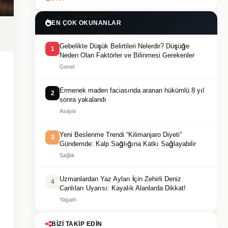
EN ÇOK OKUNANLAR
Gebelikte Düşük Belirtileri Nelerdir? Düşüğe
1
Neden Olan Faktörler ve Bilinmesi Gerekenler
Genel
Ermenek maden faciasında aranan hükümlü 8 yıl
2
sonra yakalandı
Asayis
Yeni Beslenme Trendi “Kilimanjaro Diyeti”
3
Gündemde: Kalp Sağlığına Katkı Sağlayabilir
Sağlık
Uzmanlardan Yaz Ayları İçin Zehirli Deniz
4
Canlıları Uyarısı: Kayalık Alanlarda Dikkat!
Yaşam
BIZI TAKIP EDIN