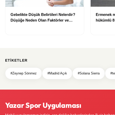
Gebelikte Düşük Belirtileri Nelerdir?
Ermenek m
Düşüğe Neden Olan Faktörler ve
hükümlü 8 
Bilinmesi Gerekenler
ETIKETLER
#Zeynep Sönmez
#Madrid Açık
#Solana Sierra
#te
Yazar Spor Uygulaması
Mobil uygulamamızı indirin, son dakika haberlerinden ilk siz haber