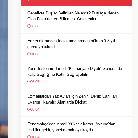
Gebelikte Düşük Belirtileri Nelerdir? Düşüğe Neden
Olan Faktörler ve Bilinmesi Gerekenler
08:08
Ermenek maden faciasında aranan hükümlü 8 yıl
sonra yakalandı
04:08
Yeni Beslenme Trendi “Kilimanjaro Diyeti” Gündemde:
Kalp Sağlığına Katkı Sağlayabilir
08:06
Uzmanlardan Yaz Ayları İçin Zehirli Deniz Canlıları
Uyarısı: Kayalık Alanlarda Dikkat!
08:04
Fenerbahçe'den İsmail Yüksek kararı: Avrupa'dan
teklifler geldi, yönetim noktayı koydu
04:04