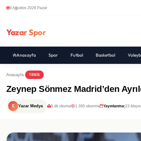
9 Ağustos 2026 Pazar
Yazar Spor
Anasayfa
Spor
Futbol
Basketbol
Voleyb
Anasayfa
TENIS
Zeynep Sönmez Madrid’den Ayrıld
E
Yazar Medya
5 dk okuma
1.395 okunma
Yayınlanma:
23 Mayıs