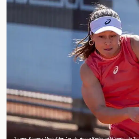
Zeynep Sönmez Madrid’den Ayrıldı: Harika Başlayan Mücadelede Talih