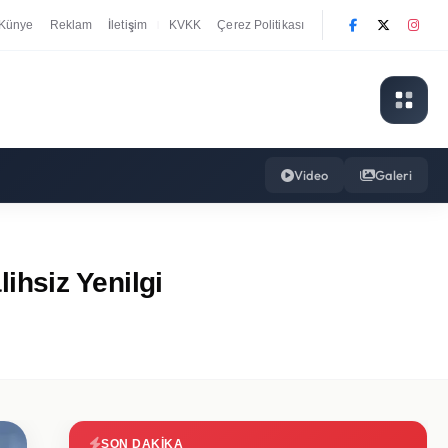
Künye
Reklam
İletişim
KVKK
Çerez Politikası
|
Video
Galeri
ihsiz Yenilgi
SON DAKIKA