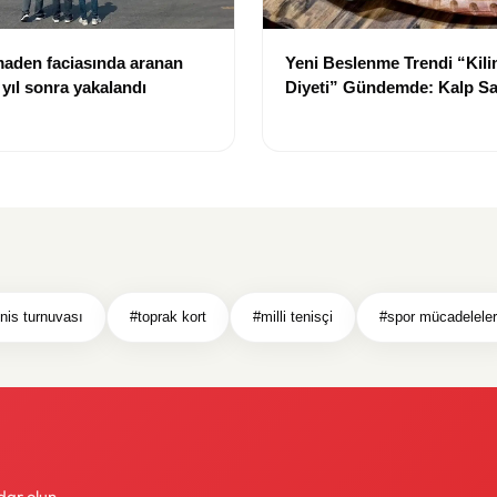
aden faciasında aranan
Yeni Beslenme Trendi “Kil
yıl sonra yakalandı
Diyeti” Gündemde: Kalp Sa
Katkı Sağlayabilir
nis turnuvası
#toprak kort
#milli tenisçi
#spor mücadeleler
dar olun.