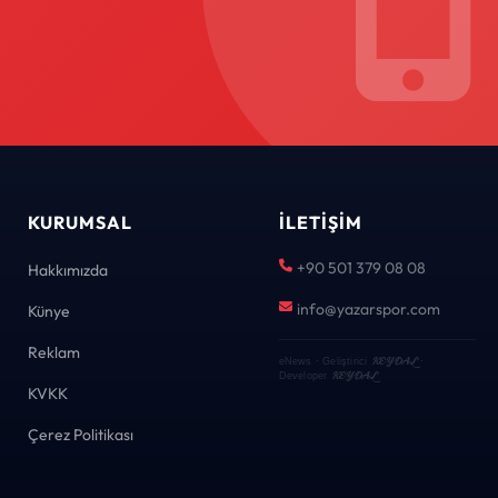
KURUMSAL
İLETIŞIM
+90 501 379 08 08
Hakkımızda
info@yazarspor.com
Künye
Reklam
KEYDAL
eNews · Geliştirici
·
KEYDAL
Developer
KVKK
Çerez Politikası