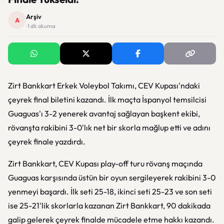
Arşiv
A
· 1 dk okuma
Zirt Bankkart Erkek Voleybol Takımı, CEV Kupası'ndaki
çeyrek final biletini kazandı. İlk maçta İspanyol temsilcisi
Guaguas'ı 3-2 yenerek avantaj sağlayan başkent ekibi,
rövanşta rakibini 3-0'lık net bir skorla mağlup etti ve adını
çeyrek finale yazdırdı.
Zirt Bankkart, CEV Kupası play-off turu rövanş maçında
Guaguas karşısında üstün bir oyun sergileyerek rakibini 3-0
yenmeyi başardı. İlk seti 25-18, ikinci seti 25-23 ve son seti
ise 25-21'lik skorlarla kazanan Zirt Bankkart, 90 dakikada
galip gelerek çeyrek finalde mücadele etme hakkı kazandı.