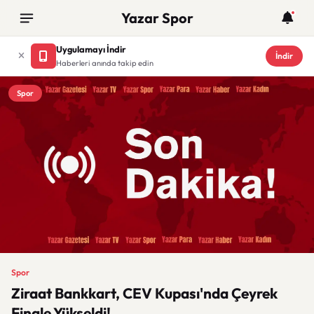
Yazar Spor
Uygulamayı İndir
İndir
Haberleri anında takip edin
Spor
Spor
Ziraat Bankkart, CEV Kupası'nda Çeyrek
Finale Yükseldi!