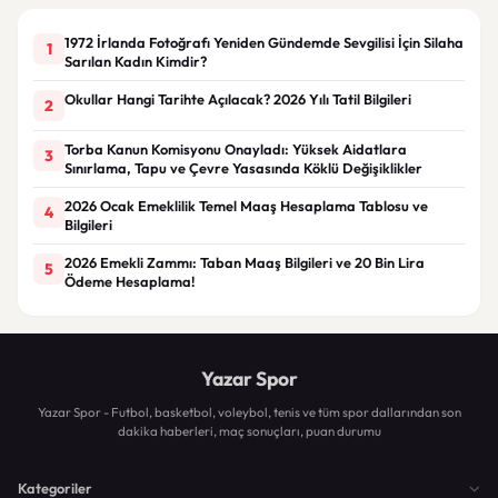
1972 İrlanda Fotoğrafı Yeniden Gündemde Sevgilisi İçin Silaha
1
Sarılan Kadın Kimdir?
Okullar Hangi Tarihte Açılacak? 2026 Yılı Tatil Bilgileri
2
Torba Kanun Komisyonu Onayladı: Yüksek Aidatlara
3
Sınırlama, Tapu ve Çevre Yasasında Köklü Değişiklikler
2026 Ocak Emeklilik Temel Maaş Hesaplama Tablosu ve
4
Bilgileri
2026 Emekli Zammı: Taban Maaş Bilgileri ve 20 Bin Lira
5
Ödeme Hesaplama!
Yazar Spor
Yazar Spor - Futbol, basketbol, voleybol, tenis ve tüm spor dallarından son
dakika haberleri, maç sonuçları, puan durumu
Kategoriler