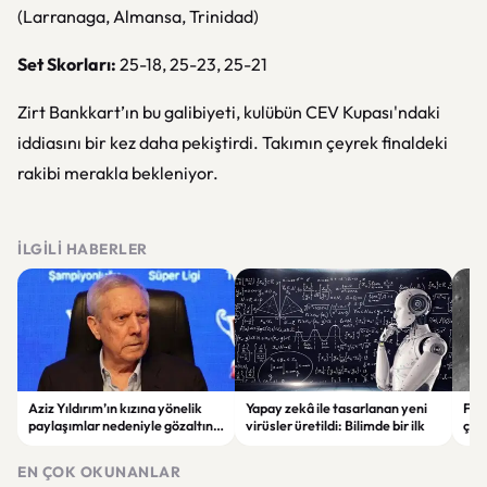
(Larranaga, Almansa, Trinidad)
Set Skorları:
25-18, 25-23, 25-21
Zirt Bankkart’ın bu galibiyeti, kulübün CEV Kupası'ndaki
iddiasını bir kez daha pekiştirdi. Takımın çeyrek finaldeki
rakibi merakla bekleniyor.
İLGILI HABERLER
Aziz Yıldırım’ın kızına yönelik
Yapay zekâ ile tasarlanan yeni
Falc
paylaşımlar nedeniyle gözaltına
virüsler üretildi: Bilimde bir ilk
çar
alınan şüpheli için tutuklama
gör
talebi
EN ÇOK OKUNANLAR