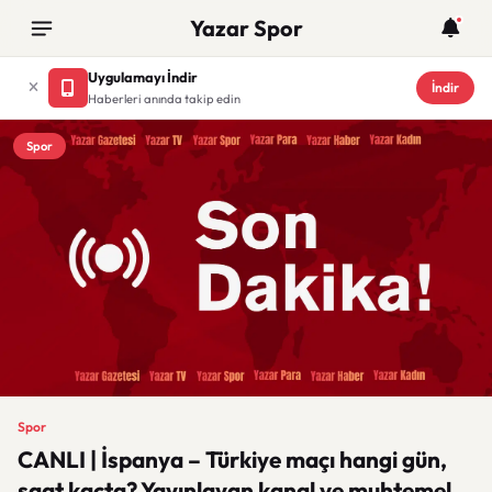
Yazar Spor
Uygulamayı İndir
İndir
Haberleri anında takip edin
Spor
Spor
CANLI | İspanya – Türkiye maçı hangi gün,
saat kaçta? Yayınlayan kanal ve muhtemel