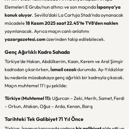
Elemeleri E Grubu’nun altıncı ve son maçında
İspanya’ya
konuk oluyor
. Sevilla’daki La Cartuja Stadı’nda oynanacak
mücadele
18 Kasım 2025 saat 22.45’te TV8’den naklen
yayınlanacak. Ayrıca maçın canlı anlatımı
yazargazetesi.com
üzerinden takip edilebilecek.
Genç Ağırlıklı Kadro Sahada
Türkiye’de Hakan, Abdülkerim, Kaan, Kerem ve Aral Şimşir
kadrodan çıkarılırken,
İsmail cezalı
durumda. Ay-Yıldızlılar
bu nedenle müsabakaya genç ağırlıklı bir kadroyla çıkacak.
Maçın muhtemel 11’i şu şekilde:
Türkiye (Muhtemel 11):
Uğurcan – Zeki, Merih, Samet, Ferdi
– Orkun, Atakan, Oğuz – Arda, Kenan, Barış
Tarihteki Tek Galibiyet 71 Yıl Önce
Türkiye, İspanya karşısında sadece
bir galibiyet
elde etti ve