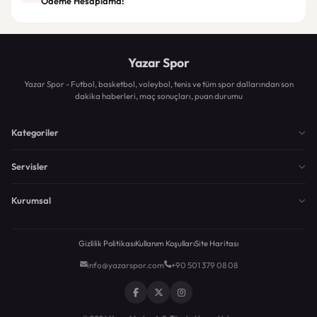
Ödeme Hesaplama!
Yazar Spor
Yazar Spor - Futbol, basketbol, voleybol, tenis ve tüm spor dallarından son
dakika haberleri, maç sonuçları, puan durumu
Kategoriler
Servisler
Kurumsal
Gizlilik Politikası
Kullanım Koşulları
Site Haritası
info@yazarspor.com
+90 501 379 08 08