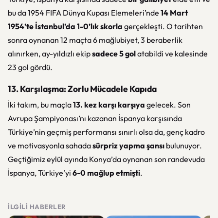
bu da 1954 FIFA Dünya Kupası Elemeleri’nde
14 Mart
1954’te İstanbul’da 1-0’lık skorla
gerçekleşti. O tarihten
sonra oynanan 12 maçta 6 mağlubiyet, 3 beraberlik
alınırken, ay-yıldızlı ekip
sadece 5 gol
atabildi ve kalesinde
23 gol gördü.
13. Karşılaşma: Zorlu Mücadele Kapıda
İki takım, bu maçla
13. kez karşı karşıya
gelecek. Son
Avrupa Şampiyonası’nı kazanan İspanya karşısında
Türkiye’nin geçmiş performansı sınırlı olsa da, genç kadro
ve motivasyonla sahada
sürpriz yapma şansı
bulunuyor.
Geçtiğimiz eylül ayında Konya’da oynanan son randevuda
İspanya, Türkiye’yi
6-0 mağlup etmişti
.
İLGILI HABERLER