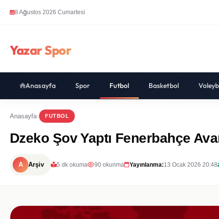
8 Ağustos 2026 Cumartesi
Yazar Spor
Anasayfa
Spor
Futbol
Basketbol
Voleyb
Anasayfa
FUTBOL
Dzeko Şov Yaptı Fenerbahçe Avan
A
Arşiv
5 dk okuma
90 okunma
Yayınlanma:
13 Ocak 2026 20:48