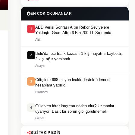
EN ÇOK OKUNANLAR
ABD Verisi Sonrası Altın Rekor Seviyelere
1
Yaklaştı: Gram Altın 6 Bin 700 TL Sınırında
Altin
Bolu’da feci trafik kazası: 1 kişi hayatını kaybetti,
2
2 kişi ağır yaralandı
Asayis
Çiftçilere 688 milyon liralık destek ödemesi
3
hesaplara yatırıldı
Ekonomi
Gülerken idrar kaçırma neden olur? Uzmanlar
4
uyarıyor: Basit bir sorun gibi görülmemeli
Genel
BIZI TAKIP EDIN