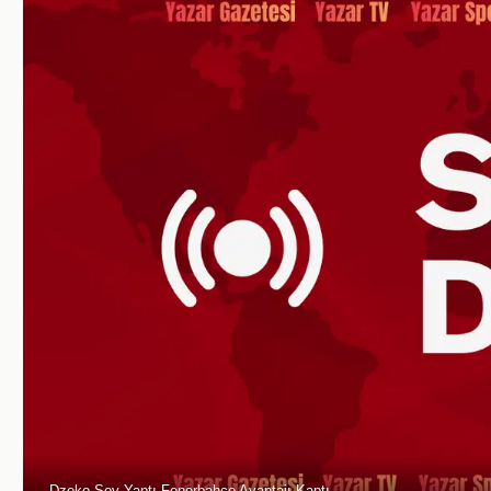
Dzeko Şov Yaptı Fenerbahçe Avantajı Kaptı