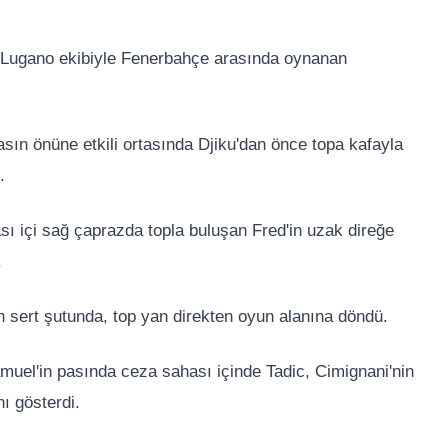
n Lugano ekibiyle Fenerbahçe arasında oynanan
asın önüne etkili ortasında Djiku'dan önce topa kafayla
.
sı içi sağ çaprazda topla buluşan Fred'in uzak direğe
.
sert şutunda, top yan direkten oyun alanına döndü.
uel'in pasında ceza sahası içinde Tadic, Cimignani'nin
ı gösterdi.