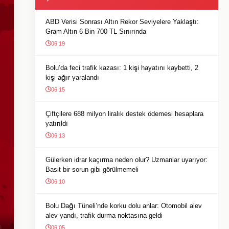
ABD Verisi Sonrası Altın Rekor Seviyelere Yaklaştı:
Gram Altın 6 Bin 700 TL Sınırında
06:19
Bolu’da feci trafik kazası: 1 kişi hayatını kaybetti, 2
kişi ağır yaralandı
06:15
Çiftçilere 688 milyon liralık destek ödemesi hesaplara
yatırıldı
06:13
Gülerken idrar kaçırma neden olur? Uzmanlar uyarıyor:
Basit bir sorun gibi görülmemeli
06:10
Bolu Dağı Tüneli’nde korku dolu anlar: Otomobil alev
alev yandı, trafik durma noktasına geldi
06:05