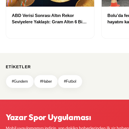
ABD Verisi Sonrası Altın Rekor
Bolu’da fec
Seviyelere Yaklaştı: Gram Altın 6 Bin
hayatını ka
700 TL Sınırında
ETIKETLER
#Gundem
#Haber
#Futbol
Yazar Spor Uygulaması
Mobil uygulamamızı indirin, son dakika haberlerinden ilk siz haber