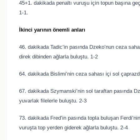
45+1. dakikada penaltı vuruşu için topun başına ge
1-1.
İkinci yarının önemli anları
46. dakikada Tadic’in pasında Dzeko’nun ceza saha
direk dibinden ağlarla buluştu. 1-2
64. dakikada Bislimi’nin ceza sahası içi sol çapraz
67. dakikada Szymanski’nin sol taraftan pasında D
yuvarlak filelerle buluştu. 2-3
73. dakikada Fred’in pasında topla buluşan Ferdi’ni
vuruşta top yerden giderek ağlarla buluştu. 2-4