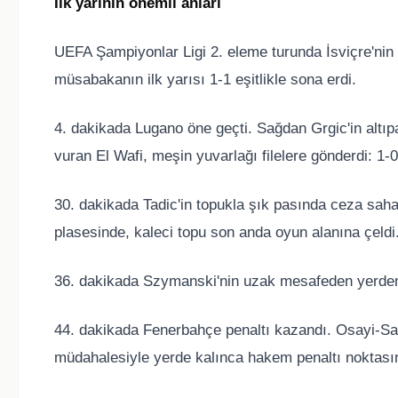
İlk yarının önemli anları
UEFA Şampiyonlar Ligi 2. eleme turunda İsviçre'ni
müsabakanın ilk yarısı 1-1 eşitlikle sona erdi.
4. dakikada Lugano öne geçti. Sağdan Grgic'in altıp
vuran El Wafi, meşin yuvarlağı filelere gönderdi: 1-0
30. dakikada Tadic'in topukla şık pasında ceza saha
plasesinde, kaleci topu son anda oyun alanına çeldi
36. dakikada Szymanski'nin uzak mesafeden yerden 
44. dakikada Fenerbahçe penaltı kazandı. Osayi-Sam
müdahalesiyle yerde kalınca hakem penaltı noktasın