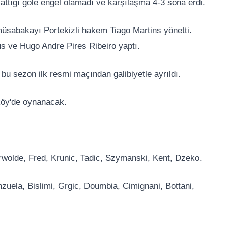
attığı gole engel olamadı ve karşılaşma 4-3 sona erdi.
üsabakayı Portekizli hakem Tiago Martins yönetti.
us ve Hugo Andre Pires Ribeiro yaptı.
bu sezon ilk resmi maçından galibiyetle ayrıldı.
köy'de oynanacak.
rwolde, Fred, Krunic, Tadic, Szymanski, Kent, Dzeko.
nzuela, Bislimi, Grgic, Doumbia, Cimignani, Bottani,