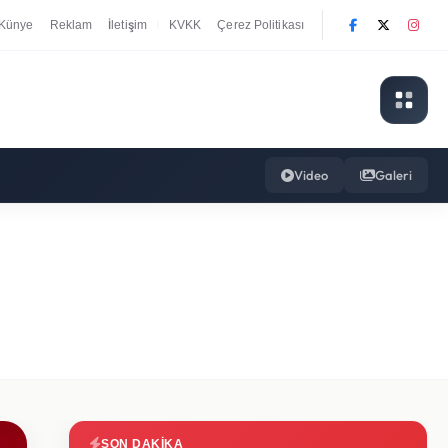
Künye
Reklam
İletişim
KVKK
Çerez Politikası
|
Video
Galeri
SON DAKIKA