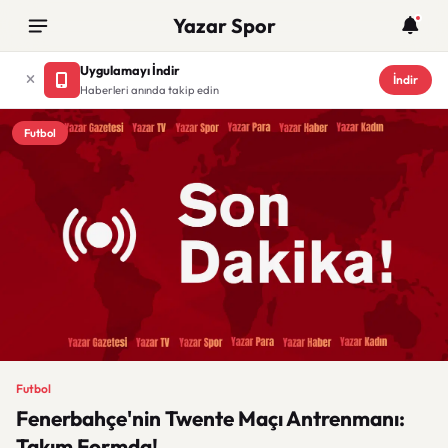
Yazar Spor
Uygulamayı İndir
İndir
Haberleri anında takip edin
Futbol
Futbol
Fenerbahçe'nin Twente Maçı Antrenmanı:
Takım Formda!