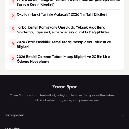
1
Sarılan Kadın Kimdir?
Okullar Hangi Tarihte Açılacak? 2026 Yılı Tatil Bilgileri
2
Torba Kanun Komisyonu Onayladı: Yüksek Aidatlara
3
Sınırlama, Tapu ve Çevre Yasasında Köklü Değişiklikler
2026 Ocak Emeklilik Temel Maaş Hesaplama Tablosu ve
4
Bilgileri
2026 Emekli Zammı: Taban Maaş Bilgileri ve 20 Bin Lira
5
Ödeme Hesaplama!
Yazar Spor
Yazar Spor - Futbol, basketbol, voleybol, tenis ve tüm spor dallarından son
dakika haberleri, maç sonuçları, puan durumu
Kategoriler
Servisler