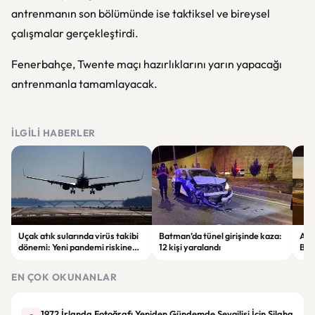
antrenmanın son bölümünde ise taktiksel ve bireysel
çalışmalar gerçekleştirdi.
Fenerbahçe, Twente maçı hazırlıklarını yarın yapacağı
antrenmanla tamamlayacak.
İLGILI HABERLER
Uçak atık sularında virüs takibi
Batman’da tünel girişinde kaza:
Ada
dönemi: Yeni pandemi riskine
12 kişi yaralandı
Bel
karşı erken uyarı sistemi
yaşa
geliştiriliyor
EN ÇOK OKUNANLAR
1972 İrlanda Fotoğrafı Yeniden Gündemde Sevgilisi İçin Silaha