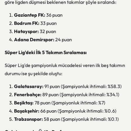
göre ligden düşmesi beklenen takımlar şöyle sıralandı:
Gaziantep FK:
36 puan
Bodrum FK:
33 puan
Hatayspor:
32 puan
Adana Demirspor:
24 puan
Süper Lig'deki İlk 5 Takımın Sıralaması
Süper Lig'de şampiyonluk mücadelesi veren ilk beş takımın
durumu ise şu şekilde oluştu:
Galatasaray:
91 puan (Şampiyonluk ihtimali: %58.3)
Fenerbahçe:
89 puan (Şampiyonluk ihtimali: %34.1)
Beşiktaş:
78 puan (Şampiyonluk ihtimali: %7)
Başakşehir:
66 puan (Şampiyonluk ihtimali: %0.6)
Trabzonspor:
58 puan (Şampiyonluk ihtimali: %0.1)