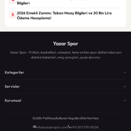
Bilgileri
2026 Emekli Zammı: Taban Maaş Bilgileri ve 20 Bin Lira
5
Ödeme Hesaplama!
Yazar Spor
Yazar Spor - Futbol, basketbol, voleybol, tenis ve tüm spor dallarından son
dakika haberleri, maç sonuçları, puan durumu
Kategoriler
Servisler
Kurumsal
Gizlilik Politikası
Kullanım Koşulları
Site Haritası
info@yazarspor.com
+90 501 379 08 08