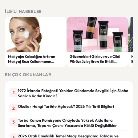
İLGILI HABERLER
Makyajın Kalıcılığını Artıran
Gözenekleri Gizleyen ve Cildi
Koc
Makyaj Bazı Kullanmanın
Pürüzsüzleştiren En Etkili
Esk
Faydaları
Makyaj Bazı Önerileri
EN ÇOK OKUNANLAR
1972 İrlanda Fotoğrafı Yeniden Gündemde Sevgilisi İçin Silaha
1
Sarılan Kadın Kimdir?
Okullar Hangi Tarihte Açılacak? 2026 Yılı Tatil Bilgileri
2
Torba Kanun Komisyonu Onayladı: Yüksek Aidatlara
3
Sınırlama, Tapu ve Çevre Yasasında Köklü Değişiklikler
2026 Ocak Emeklilik Temel Maaş Hesaplama Tablosu ve
4