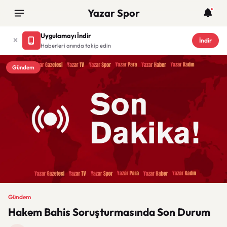
Yazar Spor
Uygulamayı İndir
İndir
Haberleri anında takip edin
Gündem
Gündem
Hakem Bahis Soruşturmasında Son Durum