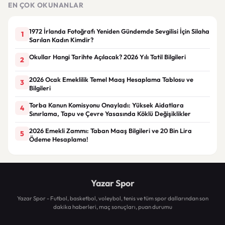
EN ÇOK OKUNANLAR
1972 İrlanda Fotoğrafı Yeniden Gündemde Sevgilisi İçin Silaha
1
Sarılan Kadın Kimdir?
Okullar Hangi Tarihte Açılacak? 2026 Yılı Tatil Bilgileri
2
2026 Ocak Emeklilik Temel Maaş Hesaplama Tablosu ve
3
Bilgileri
Torba Kanun Komisyonu Onayladı: Yüksek Aidatlara
4
Sınırlama, Tapu ve Çevre Yasasında Köklü Değişiklikler
2026 Emekli Zammı: Taban Maaş Bilgileri ve 20 Bin Lira
5
Ödeme Hesaplama!
Yazar Spor
Yazar Spor - Futbol, basketbol, voleybol, tenis ve tüm spor dallarından son
dakika haberleri, maç sonuçları, puan durumu