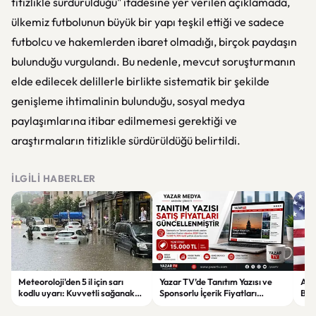
titizlikle sürdürüldüğü" ifadesine yer verilen açıklamada,
ülkemiz futbolunun büyük bir yapı teşkil ettiği ve sadece
futbolcu ve hakemlerden ibaret olmadığı, birçok paydaşın
bulunduğu vurgulandı. Bu nedenle, mevcut soruşturmanın
elde edilecek delillerle birlikte sistematik bir şekilde
genişleme ihtimalinin bulunduğu, sosyal medya
paylaşımlarına itibar edilmemesi gerektiği ve
araştırmaların titizlikle sürdürüldüğü belirtildi.
İLGILI HABERLER
Meteoroloji'den 5 il için sarı
Yazar TV’de Tanıtım Yazısı ve
ABD
kodlu uyarı: Kuvvetli sağanak
Sponsorlu İçerik Fiyatları
Boğ
ve fırtına geliyor
Güncellendi: Yeni Fiyat 15 Bin TL
iht