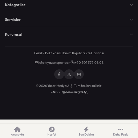
Kategoriler
Servisler
Kurumsal
Gizlilik Politikası
Kullanım Koşulları
Site Haritası
info@yazarspor.com
+90 501 379 08 08
© 2026 Yazar Medya A.Ş. Tüm hakları saklıdır.
Egemen KEYDAL
eNews |
Anasayfa
Keşfet
Son Dakika
Daha Fazla