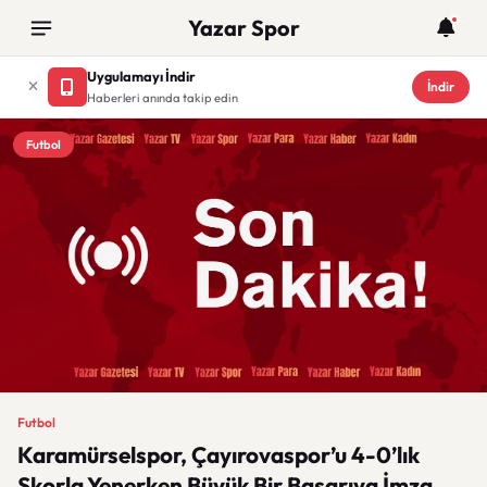
Yazar Spor
Uygulamayı İndir
İndir
Haberleri anında takip edin
Futbol
Futbol
Karamürselspor, Çayırovaspor’u 4-0’lık
Skorla Yenerken Büyük Bir Başarıya İmza