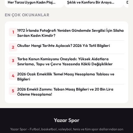
Her Tarza Uygun Kadın Plaj
Şıklık ve Konforu Bir Araya
Dön
Giyim Önerileri
Getiren Modeller
Bakı
Çöz
EN ÇOK OKUNANLAR
1972 İrlanda Fotoğrafı Yeniden Gündemde Sevgilisi İçin Silaha
1
Sarılan Kadın Kimdir?
Okullar Hangi Tarihte Açılacak? 2026 Yılı Tatil Bilgileri
2
Torba Kanun Komisyonu Onayladı: Yüksek Aidatlara
3
Sınırlama, Tapu ve Çevre Yasasında Köklü Değişiklikler
2026 Ocak Emeklilik Temel Maaş Hesaplama Tablosu ve
4
Bilgileri
2026 Emekli Zammı: Taban Maaş Bilgileri ve 20 Bin Lira
5
Ödeme Hesaplama!
Yazar Spor
Yazar Spor - Futbol, basketbol, voleybol, tenis ve tüm spor dallarından son