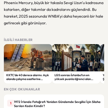
Phoenix Mercury, büyük bir takasla Sevgi Uzun'u kadrosuna
katarken, diğer takımlar da kadrolarını güçlendirdi. Bu
hareket, 2025 sezonunda WNBA'yi daha heyecanlı bir hale
getirecek gibi görünüyor.
İLGILI HABERLER
KKTC’de 40 derece alarmı: Açık
LGS sonrası İstanbul’un en
Yahy
alanda çalışma saatlerine
yüksek puanla öğrenci alan
Şel
sıcaklık düzenlemesi
liseleri belli oldu
rota
EN ÇOK OKUNANLAR
1972 İrlanda Fotoğrafı Yeniden Gündemde Sevgilisi İçin Silaha
1
Sarılan Kadın Kimdir?