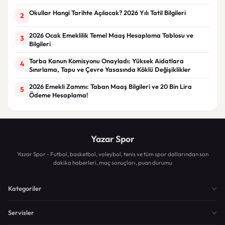
Okullar Hangi Tarihte Açılacak? 2026 Yılı Tatil Bilgileri
2
2026 Ocak Emeklilik Temel Maaş Hesaplama Tablosu ve
3
Bilgileri
Torba Kanun Komisyonu Onayladı: Yüksek Aidatlara
4
Sınırlama, Tapu ve Çevre Yasasında Köklü Değişiklikler
2026 Emekli Zammı: Taban Maaş Bilgileri ve 20 Bin Lira
5
Ödeme Hesaplama!
Yazar Spor
Yazar Spor - Futbol, basketbol, voleybol, tenis ve tüm spor dallarından son
dakika haberleri, maç sonuçları, puan durumu
Kategoriler
Servisler