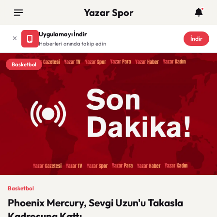
Yazar Spor
Uygulamayı İndir
İndir
Haberleri anında takip edin
Basketbol
Basketbol
Phoenix Mercury, Sevgi Uzun'u Takasla
Kadrosuna Kattı