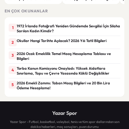
tahliye kararı
kahve rehberi
kah
EN ÇOK OKUNANLAR
1972 İrlanda Fotoğrafı Yeniden Gündemde Sevgilisi İçin Silaha
1
Sarılan Kadın Kimdir?
Okullar Hangi Tarihte Açılacak? 2026 Yılı Tatil Bilgileri
2
2026 Ocak Emeklilik Temel Maaş Hesaplama Tablosu ve
3
Bilgileri
Torba Kanun Komisyonu Onayladı: Yüksek Aidatlara
4
Sınırlama, Tapu ve Çevre Yasasında Köklü Değişiklikler
2026 Emekli Zammı: Taban Maaş Bilgileri ve 20 Bin Lira
5
Ödeme Hesaplama!
Yazar Spor
Yazar Spor - Futbol, basketbol, voleybol, tenis ve tüm spor dallarından son
dakika haberleri, maç sonuçları, puan durumu