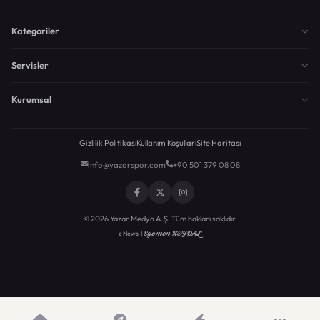
Kategoriler
Servisler
Kurumsal
Gizlilik Politikası
Kullanım Koşulları
Site Haritası
info@yazarspor.com
+90 501 379 08 08
© 2026 Yazar Medya A.Ş. Tüm hakları saklıdır.
Egemen KEYDAL
eNews |