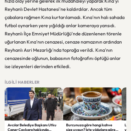
hızla olay yerine gelerek ilk müdahaleyi yaparak Kına'yı
Reyhanlı Devlet Hastanesi'ne kaldırdılar. Ancak tüm
çabalara rağmen Kına kurtarılamadı. Kına'nın halı sahada
futbol oynarken yere yığıldığı anlar kameraya yansıdı.
Reyhanlı İlçe Emniyet Müdürlüğü'nde düzenlenen törenle
uğurlanan Kına'nın cenazesi, cenaze namazının ardından
Reyhanlı Asri Mezarlığı'nda toprağa verildi. Kına'nın
cenazesinde oğlunun, babasının fotoğrafını öptüğü anlar
ise izleyenleri derinden etkiledi.
İLGILI HABERLER
Avcılar Belediye Başkanı Utku
Burcunuza göre hangi kahve
Lim
Caner Çaykara hakkında
size uygun? İşte yıldızlara göre
yüks