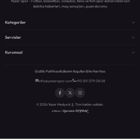
Yazar Spor - Futbol, basketbol, voleybol, tenis ve tüm spor dallarından son
dakika haberleri, maç sonuçları, puan durumu
Kategoriler
Servisler
Kurumsal
Gizlilik Politikası
Kullanım Koşulları
Site Haritası
info@yazarspor.com
+90 501 379 08 08
© 2026 Yazar Medya A.Ş. Tüm hakları saklıdır.
Egemen KEYDAL
eNews |