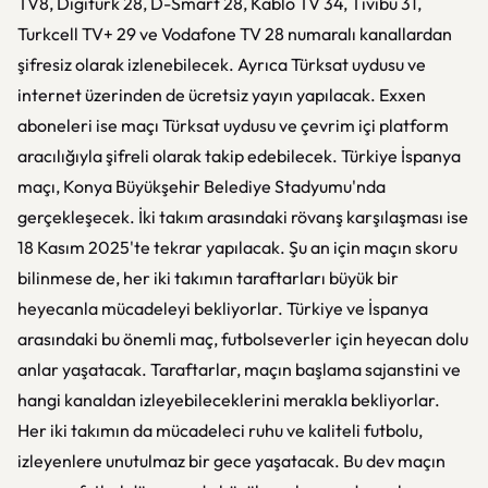
TV8, Digiturk 28, D-Smart 28, Kablo TV 34, Tivibu 31,
Turkcell TV+ 29 ve Vodafone TV 28 numaralı kanallardan
şifresiz olarak izlenebilecek. Ayrıca Türksat uydusu ve
internet üzerinden de ücretsiz yayın yapılacak. Exxen
aboneleri ise maçı Türksat uydusu ve çevrim içi platform
aracılığıyla şifreli olarak takip edebilecek. Türkiye İspanya
maçı, Konya Büyükşehir Belediye Stadyumu'nda
gerçekleşecek. İki takım arasındaki rövanş karşılaşması ise
18 Kasım 2025'te tekrar yapılacak. Şu an için maçın skoru
bilinmese de, her iki takımın taraftarları büyük bir
heyecanla mücadeleyi bekliyorlar. Türkiye ve İspanya
arasındaki bu önemli maç, futbolseverler için heyecan dolu
anlar yaşatacak. Taraftarlar, maçın başlama sajanstini ve
hangi kanaldan izleyebileceklerini merakla bekliyorlar.
Her iki takımın da mücadeleci ruhu ve kaliteli futbolu,
izleyenlere unutulmaz bir gece yaşatacak. Bu dev maçın