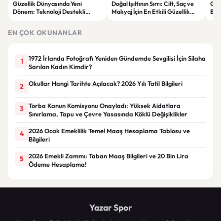
Güzellik Dünyasında Yeni
Doğal Işıltının Sırrı: Cilt, Saç ve
Güz
Dönem: Teknoloji Destekli
Makyaj İçin En Etkili Güzellik
Bak
Bakım Ürünleri ve Yenilikçi
Ürünleri
Ger
Çözümler
EN ÇOK OKUNANLAR
1972 İrlanda Fotoğrafı Yeniden Gündemde Sevgilisi İçin Silaha
1
Sarılan Kadın Kimdir?
Okullar Hangi Tarihte Açılacak? 2026 Yılı Tatil Bilgileri
2
Torba Kanun Komisyonu Onayladı: Yüksek Aidatlara
3
Sınırlama, Tapu ve Çevre Yasasında Köklü Değişiklikler
2026 Ocak Emeklilik Temel Maaş Hesaplama Tablosu ve
4
Bilgileri
2026 Emekli Zammı: Taban Maaş Bilgileri ve 20 Bin Lira
5
Ödeme Hesaplama!
Yazar Spor